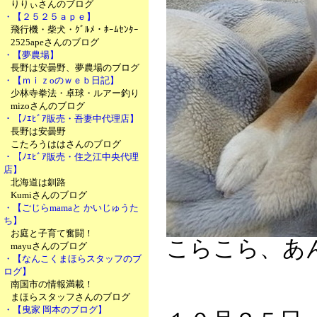
りりぃさんのブログ
・【２５２５ａｐｅ】
飛行機・柴犬・ｸﾞﾙﾒ・ﾎｰﾑｾﾝﾀｰ
2525apeさんのブログ
・【夢農場】
長野は安曇野、夢農場のブログ
・【ｍｉｚoのｗｅｂ日記】
少林寺拳法・卓球・ルアー釣り
mizoさんのブログ
・【ﾉｴﾋﾞｱ販売・吾妻中代理店】
長野は安曇野
こたろうははさんのブログ
・【ﾉｴﾋﾞｱ販売・住之江中央代理
店】
北海道は釧路
Kumiさんのブログ
・【ごじらmamaと かいじゅうた
ち】
お庭と子育て奮闘！
こらこら、あ
mayuさんのブログ
・【なんこくまほらスタッフのブ
ログ】
南国市の情報満載！
まほらスタッフさんのブログ
・【曳家 岡本のブログ】