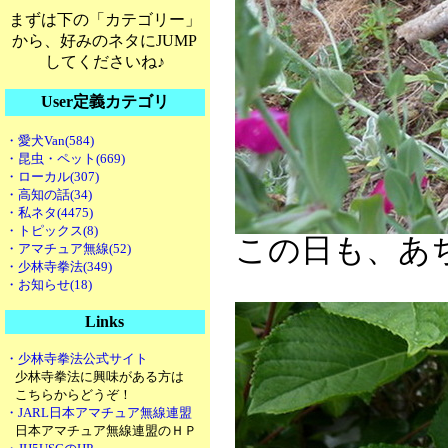
まずは下の「カテゴリー」
から、好みのネタにJUMP
してくださいね♪
User定義カテゴリ
・愛犬Van(584)
・昆虫・ペット(669)
・ローカル(307)
・高知の話(34)
・私ネタ(4475)
・トピックス(8)
この日も、あ
・アマチュア無線(52)
・少林寺拳法(349)
・お知らせ(18)
Links
・少林寺拳法公式サイト
少林寺拳法に興味がある方は
こちらからどうぞ！
・JARL日本アマチュア無線連盟
日本アマチュア無線連盟のＨＰ