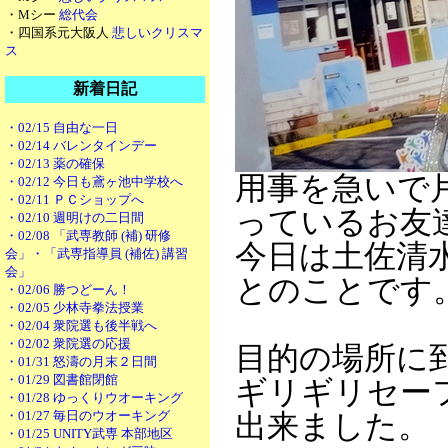
・Mシー
総代会
・四国系元大阪人
悲しいクリスマ
ス
新着日記
・02/15 自由な一日
・02/14 バレンタインデー
・02/13 薬の確保
用事を急いで片
・02/12 今日も鳶ヶ池中学校へ
・02/11 ＰＣショップへ
っているお友
・02/10 週明けの二日間
・02/08 「武専教師 (補) 研修
今日は土佐清
会」・「武専指導員 (補佐) 講習
会」
とのことです
・02/06 勝つどーん！
・02/05 少林寺拳法授業
・02/04 衆院選も後半戦へ
・02/02 衆院選の応援
目的の場所に
・01/31 怒濤の月末２日間
・01/29 図書館閉館
ギリギリセー
・01/28 ゆっくりウオーキング
・01/27 毎日のウオーキング
出来ました。
・01/25 UNITY武専 本部地区