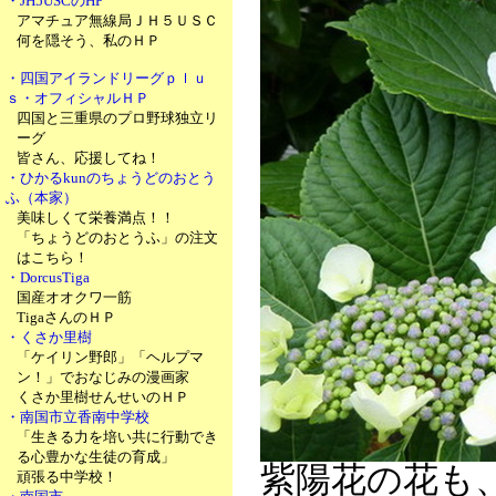
・JH5USCのHP
アマチュア無線局ＪＨ５ＵＳＣ
何を隠そう、私のＨＰ
・四国アイランドリーグｐｌｕ
ｓ・オフィシャルＨＰ
四国と三重県のプロ野球独立リ
ーグ
皆さん、応援してね！
・ひかるkunのちょうどのおとう
ふ（本家）
美味しくて栄養満点！！
「ちょうどのおとうふ」の注文
はこちら！
・DorcusTiga
国産オオクワ一筋
TigaさんのＨＰ
・くさか里樹
「ケイリン野郎」「ヘルプマ
ン！」でおなじみの漫画家
くさか里樹せんせいのＨＰ
・南国市立香南中学校
「生きる力を培い共に行動でき
る心豊かな生徒の育成」
紫陽花の花も
頑張る中学校！