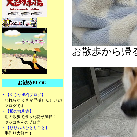
お散歩から帰る
お勧めBLOG
・【くさか里樹ブログ】
われらが くさか里樹せんせい の
ブログです
・【私の散歩道】
朝の散歩で撮った花が満載！
ヤッコさんのブログ
・【りりぃのひとりごと】
手作り大好き！