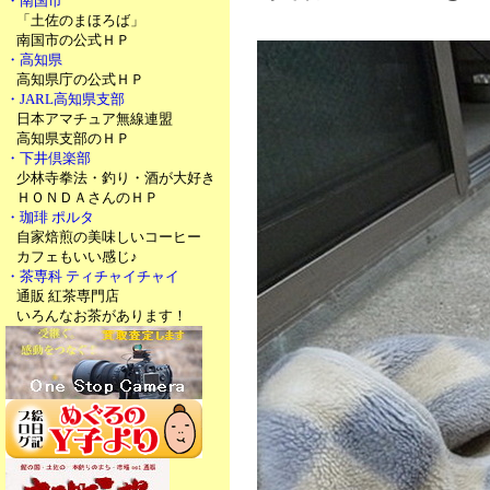
・南国市
「土佐のまほろば」
南国市の公式ＨＰ
・高知県
高知県庁の公式ＨＰ
・JARL高知県支部
日本アマチュア無線連盟
高知県支部のＨＰ
・下井倶楽部
少林寺拳法・釣り・酒が大好き
ＨＯＮＤＡさんのＨＰ
・珈琲 ポルタ
自家焙煎の美味しいコーヒー
カフェもいい感じ♪
・茶専科 ティチャイチャイ
通販 紅茶専門店
いろんなお茶があります！