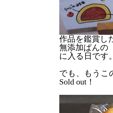
作品を鑑賞し
無添加ぱんの「
に入る日です
でも、もうこ
Sold out！