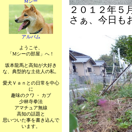
Mシー
２０１２年５
さぁ、今日も
アルバム
ようこそ、
「Mシーの部屋」へ！
坂本龍馬と高知が大好き
な、典型的な土佐人の私。
愛犬Ｖａｎとの日常を中心
に
趣味のクワ ・ カブ
少林寺拳法
アマチュア無線
高知の話題と
思いついた事を書き込んで
います。