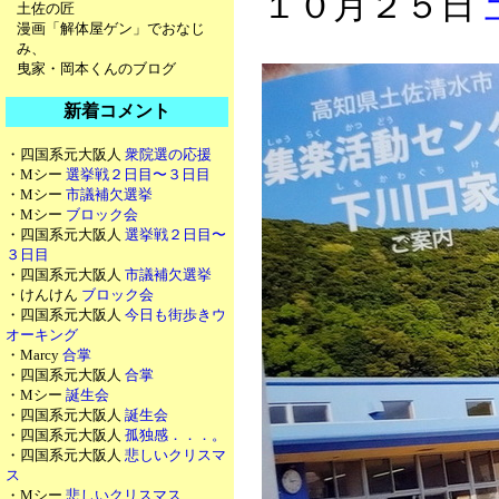
１０月２５日
土佐の匠
漫画「解体屋ゲン」でおなじ
み、
曳家・岡本くんのブログ
新着コメント
・四国系元大阪人
衆院選の応援
・Mシー
選挙戦２日目〜３日目
・Mシー
市議補欠選挙
・Mシー
ブロック会
・四国系元大阪人
選挙戦２日目〜
３日目
・四国系元大阪人
市議補欠選挙
・けんけん
ブロック会
・四国系元大阪人
今日も街歩きウ
オーキング
・Marcy
合掌
・四国系元大阪人
合掌
・Mシー
誕生会
・四国系元大阪人
誕生会
・四国系元大阪人
孤独感．．．。
・四国系元大阪人
悲しいクリスマ
ス
・Mシー
悲しいクリスマス