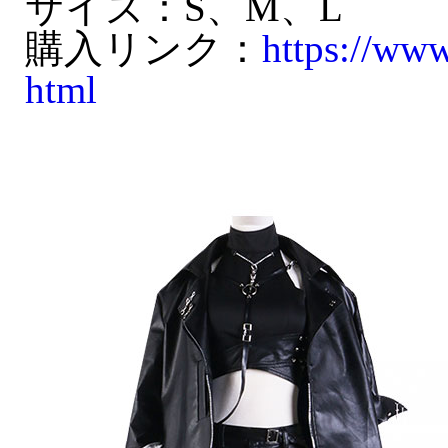
サイズ：S、M、L
購入リンク：
https://ww
html