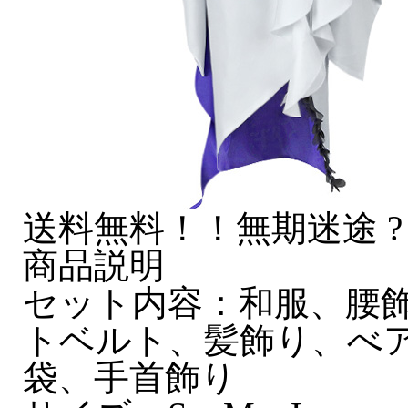
送料無料！！無期迷途 ?
商品説明
セット内容：和服、腰
トベルト、髪飾り、べ
袋、手首飾り