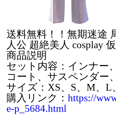
送料無料！！無期迷途 局
人公 超絶美人 cosplay 
商品説明
セット内容：インナー
コート、サスペンダー
サイズ：XS、S、M、L
購入リンク：
https://ww
e-p_5684.html