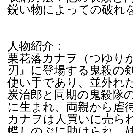
鋭い物によっての破れ
人物紹介：
栗花落カナヲ（つゆり
刃』に登場する鬼殺の
使い手であり、並外れ
炭治郎と同期の鬼殺隊
に生まれ、両親から虐
カナヲは人買いに売ら
蝶しのぶに助けられ、