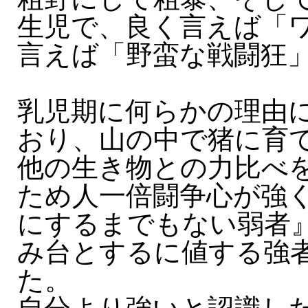
生児で、良く言えば「
言えば「野蛮な戦闘狂
乳児期に何らかの理由
おり、山の中で猪に育
他の生き物との力比べ
ため人一倍闘争心が強
にするまでもない弱者
み台とするに値する強
た。