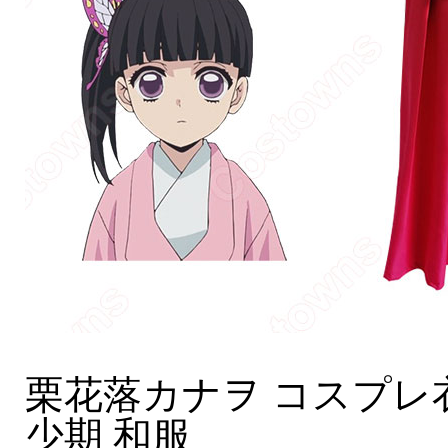
栗花落カナヲ コスプレ衣装
少期 和服