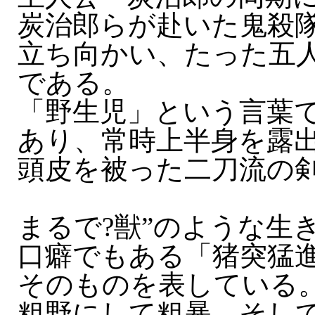
炭治郎らが赴いた鬼殺
立ち向かい、たった五
である。
「野生児」という言葉
あり、常時上半身を露
頭皮を被った二刀流の
まるで?獣”のような生
口癖でもある「猪突猛
そのものを表している
粗野にして粗暴、そし