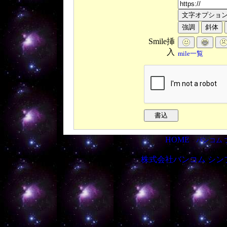
Smile挿
入
mile一覧
HOME
-
バンコム 
Copyri
株式会社バンコム
シン