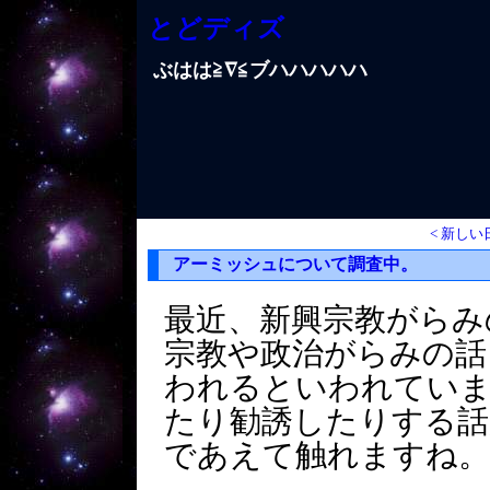
とどディズ
ぶはは≧∇≦ブハハハハハ
< 新しい
アーミッシュについて調査中。
最近、新興宗教がらみ
宗教や政治がらみの話
われるといわれていま
たり勧誘したりする話
であえて触れますね。