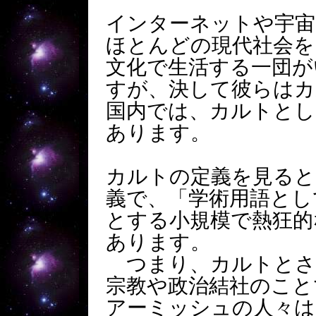
インターネットや宇宙
ほとんどの現代社会を
文化で生活する一団が
すが、決して彼らはカ
国内では、カルトとし
あります。
カルトの定義を見ると
義で、「学術用語とし
とする小規模で熱狂的
あります。
つまり、カルトとさ
宗教や政治結社のこと
アーミッシュの人々は