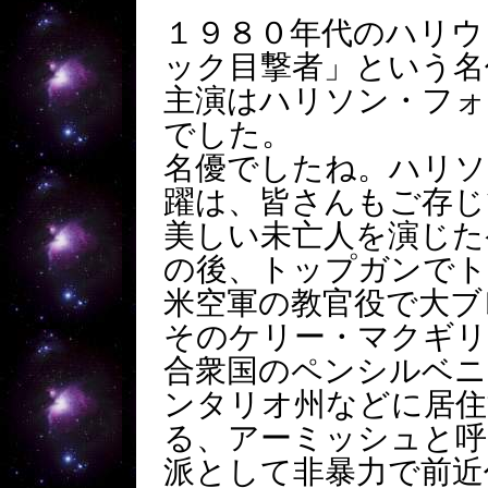
１９８０年代のハリウ
ック目撃者」という名
主演はハリソン・フォ
でした。
名優でしたね。ハリソ
躍は、皆さんもご存じ
美しい未亡人を演じた
の後、トップガンでト
米空軍の教官役で大ブ
そのケリー・マクギ
合衆国のペンシルベニ
ンタリオ州などに居住
る、アーミッシュと呼
派として非暴力で前近