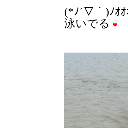
(*ﾉ´▽｀)ﾉｵｵ
泳いでる