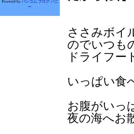
Powered by
バンコム ブログ バニ
ー
.
ささみボイ
のでいつも
ドライフー
いっぱい食
お腹がいっ
夜の海へお