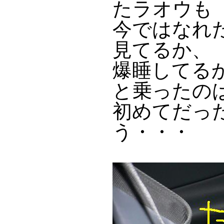
たラオウも
今ではなれ
見てるか、
爆睡してる
と乗ったの
初めてだっ
う・・・