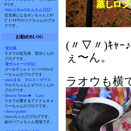
Pです。
・RikuとBonのわんわん日記?
従兄弟になるボンちゃんとﾛﾝ
ｸﾞｺｰﾄﾁﾜﾜのリクちゃんのブロ
グです。
お勧めBLOG
(〃▽〃)ｷ
・雷治風
ぇ〜ん。
ラオウの従兄弟 雷治くんの
ブログです。
・愛犬ルビーの日記
ゴールデンレトリバーのルビ
ーちゃんのブログです。
ラオウも横
・maruまる マルス＋ゼウス
マルスちゃんとゼウスくんの
ブログです。
・Boston Terrier★ Carry
ラオウが愛するアイドルキャ
リーちゃんのブログです。
・choco-parfait
chocoちゃんのブログです。
妹のパフェちゃん登場です。