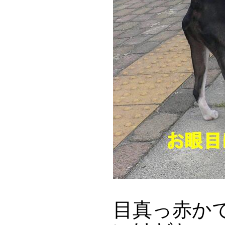
目真っ赤か