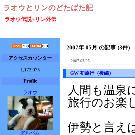
ラオウとリンのどたばた記
ラオウ伝説+リン外伝
2007年 05月 の記事 (3件)
アクセスカウンター
2007 05/05
1,173,975
GW 初旅行（後編）
Profile
人間も温泉
ラオウ
旅行のお楽
伊勢と言え
アルバム