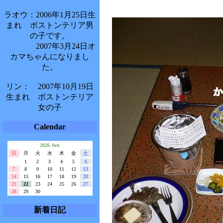
ラオウ：2006年1月25日生
まれ ボストンテリア男
の子です。
2007年3月24日オ
カマちゃんになりまし
た。
リン： 2007年10月19日
生まれ ボストンテリア
女の子
Calendar
2026 Jun
日
月
火
水
木
金
土
1
2
3
4
5
6
7
8
9
10
11
12
13
14
15
16
17
18
19
20
21
22
23
24
25
26
27
28
29
30
新着日記