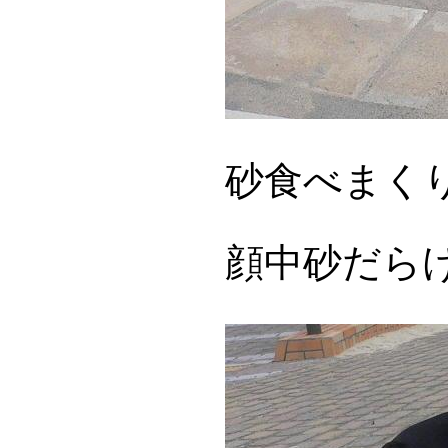
砂食べまく
顔中砂だら