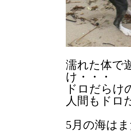
濡れた体で
け・・・
ドロだらけ
人間もドロ
5月の海は