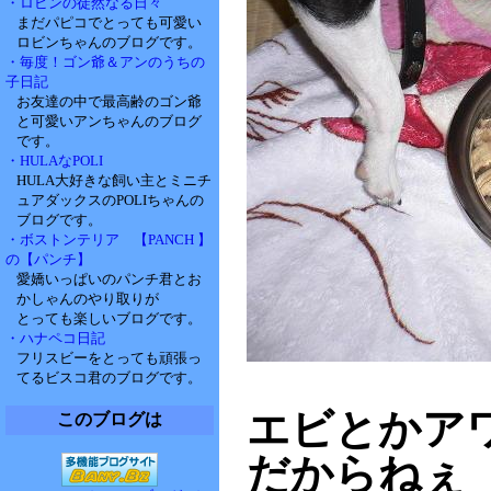
・ロビンの徒然なる日々
まだパピコでとっても可愛い
ロビンちゃんのブログです。
・毎度！ゴン爺＆アンのうちの
子日記
お友達の中で最高齢のゴン爺
と可愛いアンちゃんのブログ
です。
・HULAなPOLI
HULA大好きな飼い主とミニチ
ュアダックスのPOLIちゃんの
ブログです。
・ボストンテリア 【PANCH 】
の【パンチ】
愛嬌いっぱいのパンチ君とお
かしゃんのやり取りが
とっても楽しいブログです。
・ハナペコ日記
フリスビーをとっても頑張っ
てるビスコ君のブログです。
エビとかア
このブログは
だからねぇ（