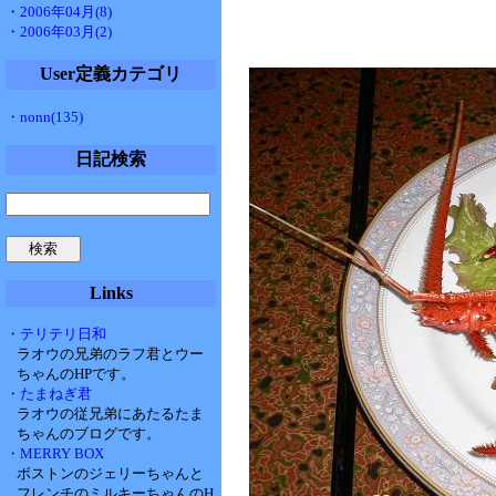
・2006年04月(8)
・2006年03月(2)
User定義カテゴリ
・nonn(135)
日記検索
Links
・テリテリ日和
ラオウの兄弟のラフ君とウー
ちゃんのHPです。
・たまねぎ君
ラオウの従兄弟にあたるたま
ちゃんのブログです。
・MERRY BOX
ボストンのジェリーちゃんと
フレンチのミルキーちゃんのH