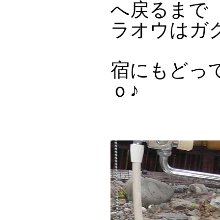
へ戻るまで
ラオウはガ
宿にもどっ
ｏ♪