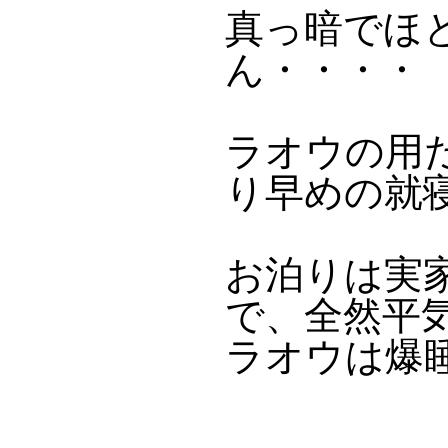
真っ暗でほ
ん・・・・
ラオウの用
り早めの就
お泊りは実
で、全然平
ラオウは爆