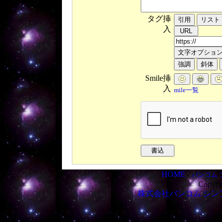
タグ挿
入
Smile挿
入
mile一覧
HOME
-
バンコム 
Copyri
株式会社バンコム
シン