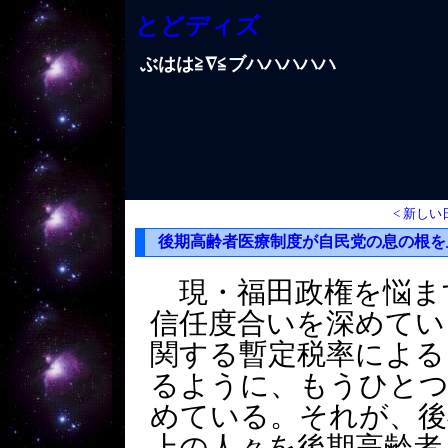
とどディズ
ぶはは≧∇≦ブハハハハハ
< 新しい
後期高齢者医療制度が自民党の息の根を
現・福田政権を悩ま
信任度合いを深めてい
関する暫定税率による
るように、もうひとつ
めている。それが、後
上の人々を後期高齢者