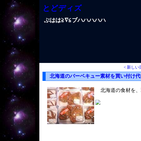
とどディズ
ぶはは≧∇≦ブハハハハハ
< 新しい
北海道のバーベキュー素材を買い付け代
北海道の食材を、