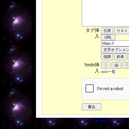
タグ挿
入
Smile挿
入
mile一覧
HOME
-
バンコム 
Copyri