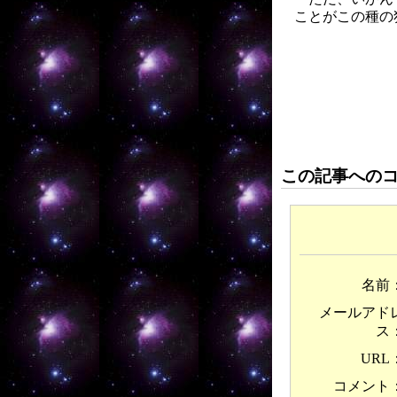
ことがこの種の
この記事への
名前
メールアド
ス
URL
コメント