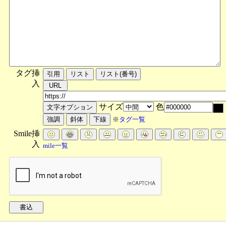
タグ挿
入
サイズ
色
※
タグ一覧
Smile挿
入
mile一覧