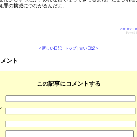
犯罪の撲滅につながるんだよ。
2009 03/19 0
Power
< 新しい日記
|
トップ
|
古い日記 >
コメント
この記事にコメントする
：
レ
：
：
：