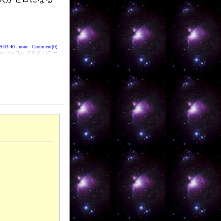
9:03:40
|
none
|
Comment(0)
d by バンコム ブログ バニー