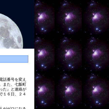
電話番号を変え
。また、七飯町
った』と連絡が
で１６日、２４
人がゼロになる