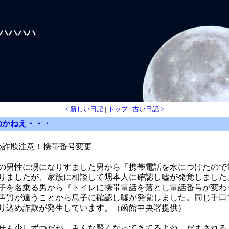
ハハハハハ
< 新しい日記
|
トップ
|
古い日記 >
のかねえ・・・
込め詐欺注意！携帯番号変更
の男性に甥になりすました男から「携帯電話を水につけたので
りましたが、家族に相談して甥本人に確認し嘘が発覚しました
子を名乗る男から『トイレに携帯電話を落とし電話番号が変わ
声質が違うことから息子に確認し嘘が発覚しました。同じ手口
り込め詐欺が発生しています。（函館中央署提供）
ん少しずつだが、みんな賢くなってきてるよね。だまされる