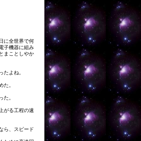
1日に全世界で何
電子機器に組み
とまことしやか
ったよね。
めた。
った。
上がる工程の速
なら、スピード