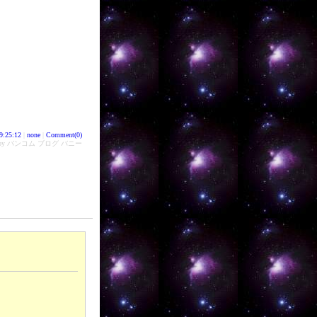
9:25:12
|
none
|
Comment(0)
d by バンコム ブログ バニー