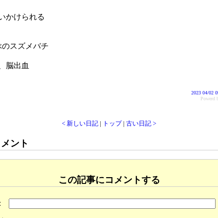
いかけられる
ぶのスズメバチ
、脳出血
2023 04/02 0
Power
< 新しい日記
|
トップ
|
古い日記 >
コメント
この記事にコメントする
：