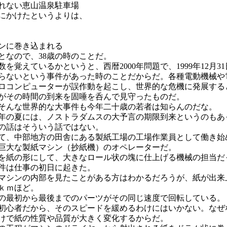
れない恵山温泉駐車場
にかけたというよりは、
ンに巻き込まれる
ことなので、38歳の時のことだ。
を覚えているかというと、西暦2000年問題で、1999年12月3
らないという事件があった時のことだからだ。各種電動機械や
ロコンピューターが誤作動を起こし、世界的な危機に発展する
がその時間の到来を固唾を呑んで見守ったものだ。
そんな世界的な大事件も今年二十歳の若者は知らんのだな。
年の夏には、ノストラダムスの大予言の期限到来というのもあ
の話はそういう話ではない。
て、中部地方の田舎にある製紙工場の工場作業員として働き始
巨大な製紙マシン（抄紙機）のオペレーターだ。
を紙の形にして、大きなロール状の塊に仕上げる機械の担当だ
件は仕事の初日に起きた。
マシンの内部を見たことがある方はわかるだろうが、紙が出来
ｋｍほど。
の最初から最後までのパーツがその同じ速度で回転している。
初心者だから、そのスピードを緩めるわけにはいかない。なぜ
けで紙の性質や品質が大きく変化するからだ。