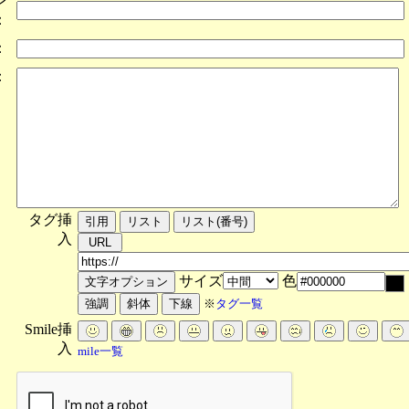
レ
：
：
：
タグ挿
入
サイズ
色
※
タグ一覧
Smile挿
入
mile一覧