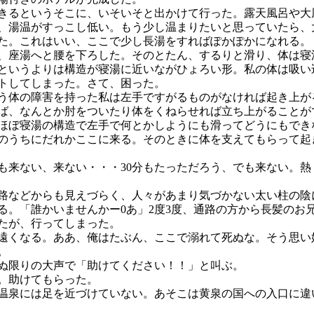
きるというそこに、いそいそと出かけて行った。露天風呂や大
、湯温がすっこし低い。もう少し温まりたいと思っていたら、
た。これはいい、ここで少し長湯をすればぽかぽかになれる。
、座湯へと腰を下ろした。そのとたん、するりと滑り、体は寝
というよりは構造が寝湯に近いながひょろい形。私の体は吸い
トしてしまった。さて、困った。
う体の障害を持った私は左手ですがるものがなければ起き上が
ば、なんとか肘をついたり体をくねらせれば立ち上がることが
ほぼ寝湯の構造で左手で何とかしようにも滑ってどうにもでき
のうちにだれかここに来る。そのときに体を支えてもらって起
も来ない、来ない・・・30分もたっただろう、でも来ない。熱
路などからも見えづらく、人々があまり気づかない太い柱の陰
る。「誰かいませんかー0あ」2度3度、通路の方から長髪のお
たが、行ってしまった。
遠くなる。ああ、俺はたぶん、ここで溺れて死ぬな。そう思い
。
ぬ限りの大声で「助けてください！！」と叫ぶ。
。助けてもらった。
温泉には足を近づけていない。あそこは黄泉の国への入口に違