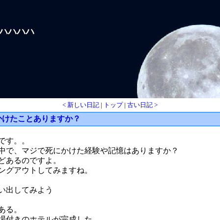
ハハハハハ
< 新しい日記
|
トップ
|
古い日記 >
かけたことありますか？
です。。
中で、マジで死にかけた経験や記憶はありますか？
どあるのですよ。
ングアウトしてみますね。
い出してみよう
ある。
場付きのホテルが完成した。