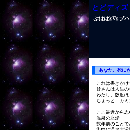
とどディズ
ぶはは≧∇≦ブ
あなた、死に
これは書きかけ
皆さんは人生の
わたし、数度ほ
ちょっと、カミ
ここ最近から思
温泉の座湯
数年前のことで
街中に温泉大浴