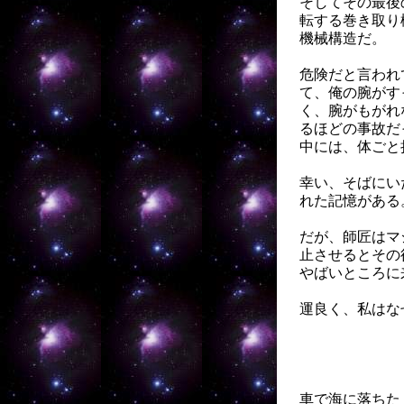
そしてその最後
転する巻き取り
機械構造だ。
危険だと言われ
て、俺の腕がす
く、腕がもがれ
るほどの事故だ
中には、体ごと
幸い、そばにい
れた記憶がある
だが、師匠はマ
止させるとその
やばいところに
運良く、私はな
車で海に落ちた