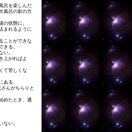
風呂を楽しんだ
大風呂の影の方
湯の状態に。
込まれるように
ることができな
できる。
ない。
き上がればよ
くて苦しくな
にある。
兄さんがちらりと
始めたとき、通
いない。