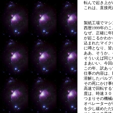
転んで起き上が
これは、直接死
製紙工場でマシ
西暦1999年の
なぜ、正確に年数
が起こるかわか
込まれたマイク
に噂となり、皆
ああ、そうか、
そういえば同じ
まあいい、今回
この年、訳あっ
仕事の内容は、
溶解したパルプ
その死にかけ事
高速で回転する
度は、時速３０
つまりその機械
オペレーターが
を少し緩めただ