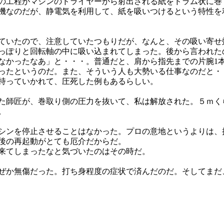
の工程がマシンのドライヤーから射出される紙をドラム状に巻
機なのだが、静電気を利用して、紙を吸いつけるという特性を
ていたので、注意していたつもりだが、なんと、その吸い寄せ
っぽりと回転軸の中に吸い込まれてしまった。後から言われた
なかったなあ」と・・・。普通だと、肩から指先までの片腕1
ったというのだ。また、そういう人も大勢いる仕事なのだと・
持っていかれて、圧死した例もあるらしい。
た師匠が、巻取り側の圧力を抜いて、私は解放された。５ｍく
。
シンを停止させることはなかった。プロの意地というよりは、
後の再起動がとても厄介だからだ。
来てしまったなと気づいたのはその時だ。
ぜか無傷だった。打ち身程度の症状で済んだのだ。そしてまだ