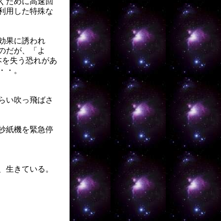
くために高速回
利用した特殊な
効果に誘われ
のだが、「よ
本を失う恐れがあ
・・。
らい吹っ飛ばさ
抄紙機を緊急停
、生きている。