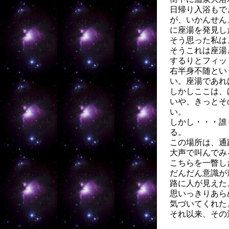
日帰り入浴もで
が、いかんせん
に座湯を発見し
そう思った私は
そうこれは座湯
するりとフィッ
右半身不随とい
い。座湯であれ
しかしここは、
いや、きっとそ
い。
しかし・・・誰
る。
この場所は、通
大声で叫んでみ
こちらを一瞥し
だんだん意識が
路に人が見えた
思いっきりあら
気づいてくれた
それ以来、その