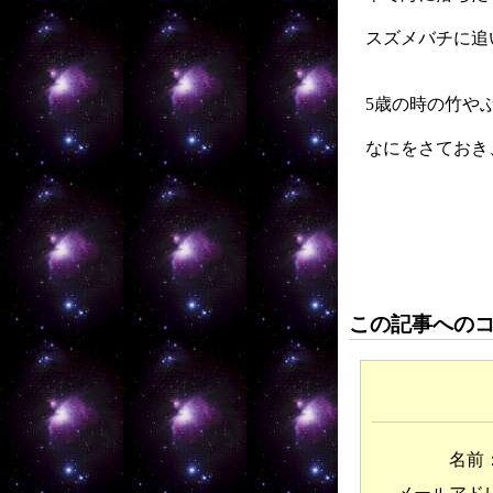
スズメバチに追
5歳の時の竹や
なにをさておき
この記事への
名前