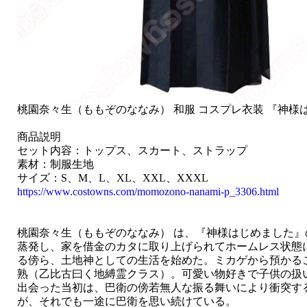
桃園奈々生（ももぞのななみ） 和服 コスプレ衣装 『神様はじ
商品説明
セット内容：トップス、スカート、ストラップ
素材：制服生地
サイズ：S、M、L、XL、XXL、XXXL
https://www.costowns.com/momozono-nanami-p_3306.html
桃園奈々生（ももぞのななみ） は、『神様はじめました
蒸発し、家を借金のカタに取り上げられてホームレス状態
る傍ら、土地神としての生活を始めた。ミカゲから預かる
熟（乙比古曰く地縛霊クラス）。可愛い物好きで子供の扱
出会った当初は、巴衛の傍若無人な振る舞いにより衝突す
が、それでも一途に巴衛を思い続けている。