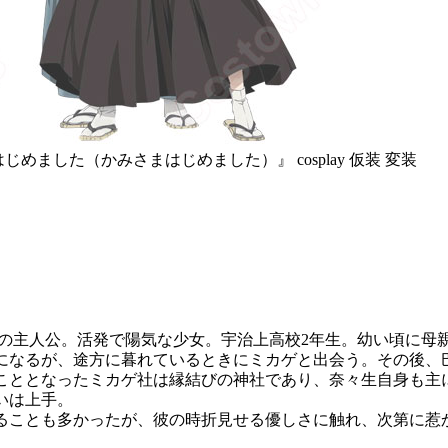
めました（かみさまはじめました）』 cosplay 仮装 変装
』の主人公。活発で陽気な少女。宇治上高校2年生。幼い頃に母
になるが、途方に暮れているときにミカゲと出会う。その後、
こととなったミカゲ社は縁結びの神社であり、奈々生自身も主
いは上手。
ることも多かったが、彼の時折見せる優しさに触れ、次第に惹