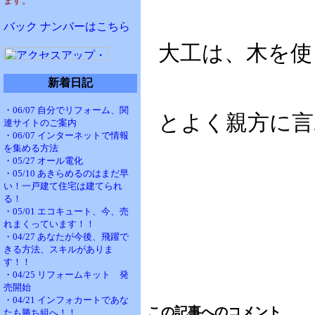
ます。
バック ナンバーはこちら
大工は、木を使
新着日記
・06/07 自分でリフォーム、関
とよく親方に言
連サイトのご案内
・06/07 インターネットで情報
を集める方法
・05/27 オール電化
・05/10 あきらめるのはまだ早
い！一戸建て住宅は建てられ
る！
・05/01 エコキュート、今、売
れまくっています！！
・04/27 あなたが今後、飛躍で
きる方法、スキルがありま
す！！
・04/25 リフォームキット 発
売開始
・04/21 インフォカートであな
この記事へのコメント
たも勝ち組へ！！