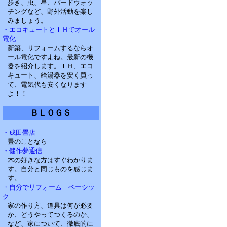
歩き、虫、星、バードウォッ
チングなど、野外活動を楽し
みましょう。
・エコキュートとＩＨでオール
電化
新築、リフォームするならオ
ール電化ですよね。最新の機
器を紹介します。ＩＨ、エコ
キュート、給湯器を安く買っ
て、電気代も安くなります
よ！！
ＢＬＯＧＳ
・成田畳店
畳のことなら
・健作夢通信
木の好きな方はすぐわかりま
す。自分と同じものを感じま
す。
・自分でリフォーム ベーシッ
ク
家の作り方、道具は何が必要
か、どうやってつくるのか、
など、家について、徹底的に