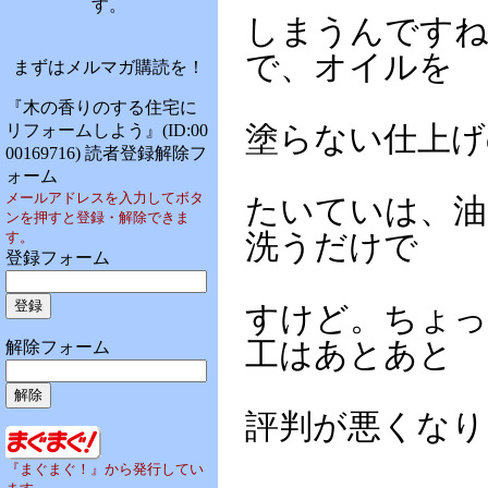
す。
しまうんですね
で、オイルを
まずはメルマガ購読を！
『木の香りのする住宅に
リフォームしよう』(ID:00
塗らない仕上げ
00169716) 読者登録解除フ
ォーム
メールアドレスを入力してボタ
たいていは、油
ンを押すと登録・解除できま
す。
洗うだけで
登録フォーム
すけど。ちょっ
工はあとあと
解除フォーム
評判が悪くなり
『まぐまぐ！』から発行してい