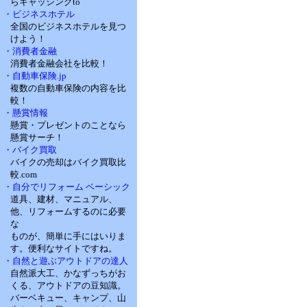
らキャッシングto
・ビジネスホテル
全国のビジネスホテルを見つ
けよう！
・消費者金融
消費者金融会社を比較！
・自動車保険.jp
複数の自動車保険の内容を比
較！
・懸賞情報
懸賞・プレゼントのことなら
懸賞サーチ！
・バイク買取
バイクの売却はバイク買取比
較.com
・自分でリフォーム ベーシック
道具、建材、マニュアル、
他、リフォームするのに必要
な
ものが、簡単に手にはいりま
す。便利なサイトですね。
・自然と遊ぶアウトドアの達人
自然派大工、かなずっちがお
くる、アウトドアの豆知識。
バーベキュー、キャンプ、山