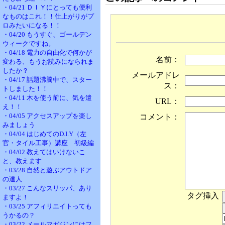
・04/21 ＤＩＹにとっても便利
なものはこれ！！仕上がりがプ
ロみたいになる！！
・04/20 もうすぐ、ゴールデン
ウィークですね。
・04/18 電力の自由化で何かが
名前：
変わる、もうお読みになられま
したか？
メールアドレ
・04/17 話題沸騰中で、スター
ス：
トしました！！
・04/11 木を使う前に、気を遣
URL：
え！！
・04/05 アクセスアップを楽し
コメント：
みましょう
・04/04 はじめてのD.I.Y（左
官・タイル工事）講座 初級編
・04/02 教えてはいけないこ
と、教えます
・03/28 自然と遊ぶアウトドア
の達人
・03/27 こんなスリッパ、あり
タグ挿入
ますよ！
・03/25 アフィリエイトっても
うかるの？
・03/22 メールマガジンにはフ