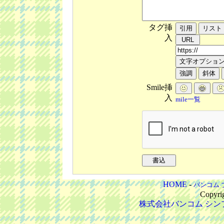
タグ挿
入
Smile挿
入
mile一覧
HOME
-
バンコム 
Copyri
株式会社バンコム
シン