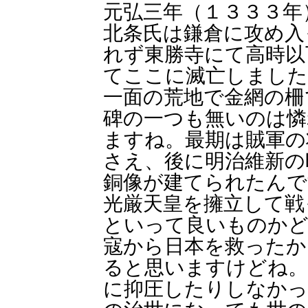
元弘三年（１３３３年
北条氏は鎌倉に攻め入
れず東勝寺にて高時以
てここに滅亡しました
一面の荒地で金網の柵
碑の一つも無いのは憐
ますね。最期は賊軍の
さえ、後に明治維新の
銅像が建てられたんで
光厳天皇を擁立して戦
といって良いものかど
寇から日本を救ったか
ると思いますけどね。
に抑圧したりしなかっ