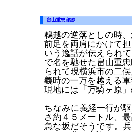
畠山重忠邸跡
鵯越の逆落としの時、
前足を両肩にかけて担
いう逸話が伝えられて
で名を馳せた畠山重忠
られて現横浜市の二俣
義時の一万を越える軍
現地には「万騎ヶ原」
ちなみに義経一行が駆
さ約４５メートル、最
急な坂だそうです。兵