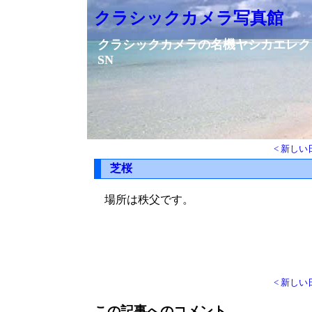
クラシックカメラ写真館
クラシックカメラの名機ヤシカエレクトロ３
SN
< 新しい
芝桜
場所は秩父です。
< 新しい
この記事へのコメント