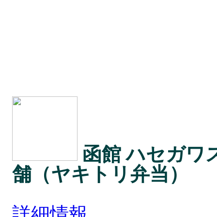
函館 ハセガワ
舗（ヤキトリ弁当）
詳細情報