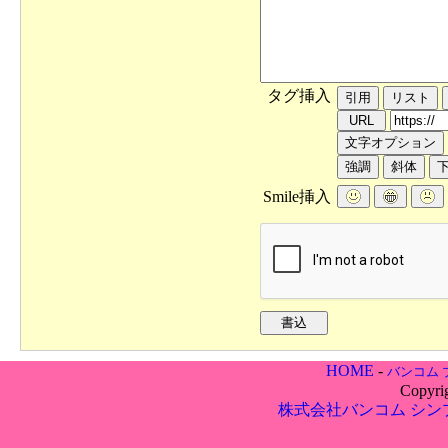
タグ挿入
Smile挿入
HOME
-
バンコム 
Copyri
株式会社バンコム
シン