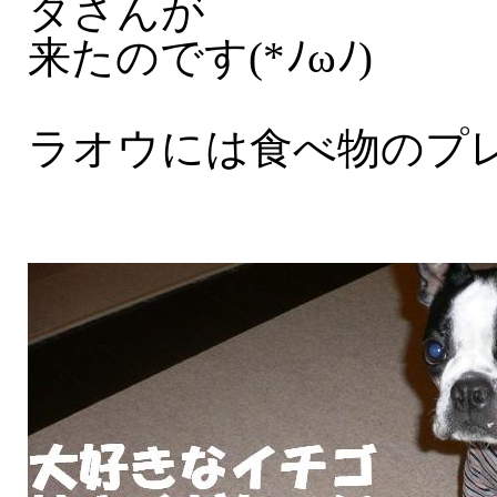
タさんが
来たのです(*ﾉωﾉ)
ラオウには食べ物のプ