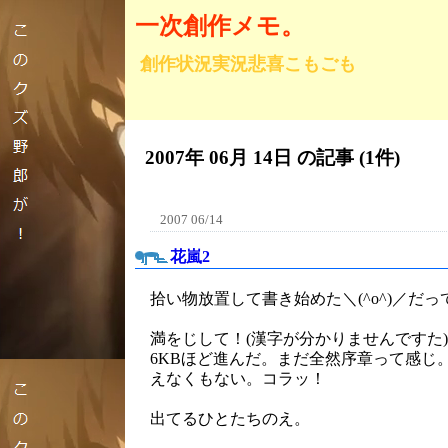
一次創作メモ。
創作状況実況悲喜こもごも
2007年 06月 14日 の記事 (1件)
2007 06/14
花嵐2
拾い物放置して書き始めた＼(^o^)／だ
満をじして！(漢字が分かりませんですた)(
6KBほど進んだ。まだ全然序章って感じ
えなくもない。コラッ！
出てるひとたちのえ。