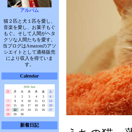
アルバム
猫２匹と犬１匹を愛し、
音楽を愛し、お菓子もぐ
もぐ。そして人間がヘタ
クソな人間たちを愛す。
当ブログはAmazonのアソ
シエイトとして適格販売
により収入を得ていま
す。
Calendar
2026 Jun
日
月
火
水
木
金
土
1
2
3
4
5
6
7
8
9
10
11
12
13
14
15
16
17
18
19
20
21
22
23
24
25
26
27
28
29
30
新着日記