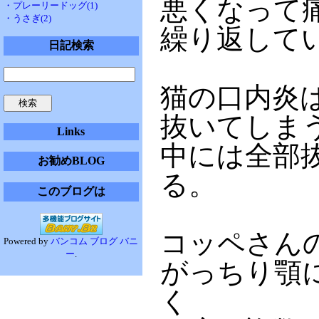
悪くなって
・プレーリードッグ(1)
・うさぎ(2)
繰り返して
日記検索
猫の口内炎
抜いてしま
Links
中には全部
お勧めBLOG
る。
このブログは
コッペさん
Powered by
バンコム ブログ バニ
ー
.
がっちり顎
く