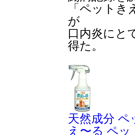
「ペットき
が
口内炎にと
得た。
天然成分 ペ
え〜る ペッ