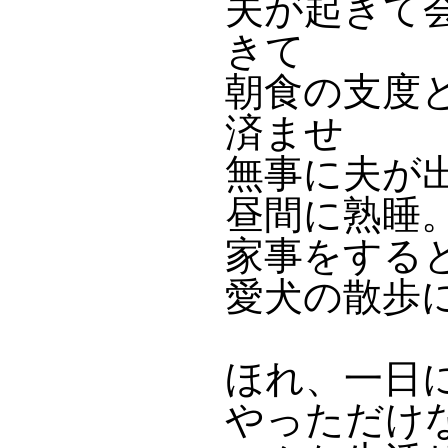
夫が起きて
きて
朝食の支度
済ませ
無事に夫が
昼間に熟睡
家事をする
愛犬の散歩
ほれ、一日
やっただけ