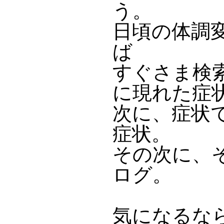
う。
日頃の体調
ば
すぐさま検
に現れた症
次に、症状
症状。
その次に、
ログ。
気になるな