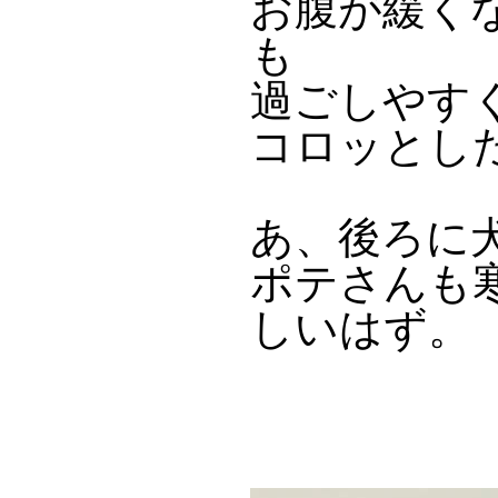
お腹が緩く
も
過ごしやす
コロッとし
あ、後ろに犬
ポテさんも
しいはず。