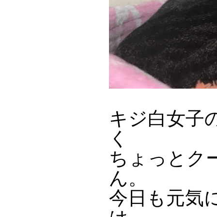
キジ白女子
く
ちょっとク
ん。
今日も元気