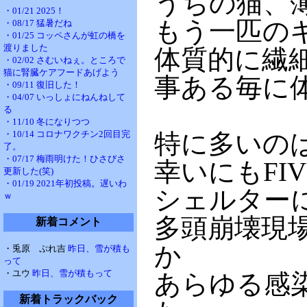
うちの猫、
・01/21 2025！
もう一匹の
・08/17 猛暑だね
・01/25 コッペさんが虹の橋を
渡りました
体質的に繊
・02/02 さむいねぇ。ところで
猫に腎臓ケアフードあげよう
事ある毎に
・09/11 復旧した！
・04/07 いっしょにねんねして
る
・11/10 冬になりつつ
・10/14 コロナワクチン2回目完
特に多いの
了。
・07/17 梅雨明けた！ひさびさ
幸いにもFI
更新した(笑)
・01/19 2021年初投稿。遅いわ
シェルター
ｗ
多頭崩壊現
新着コメント
か
・兎原 ぷれ吉
昨日、雪が積も
って
・ユウ
昨日、雪が積もって
あらゆる感
新着トラックバック