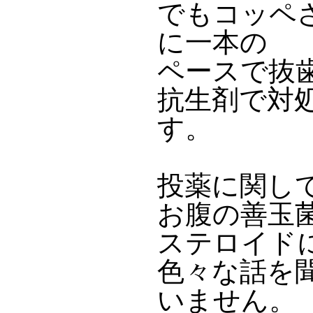
でもコッペ
に一本の
ペースで抜
抗生剤で対
す。
投薬に関し
お腹の善玉
ステロイド
色々な話を
いません。