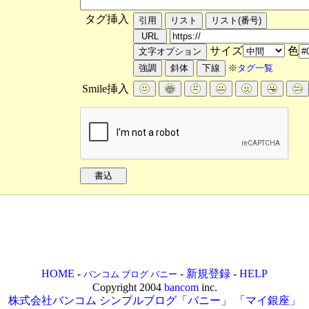
タグ挿入
サイズ
色
※
タグ一覧
Smile挿入
HOME
-
-
新規登録
-
HELP
バンコム ブログ バニー
Copyright 2004
bancom
inc.
株式会社バンコム
シンプルブログ「バニー」
「マイ銀座」