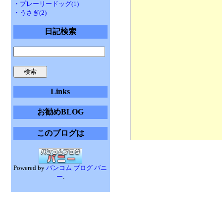
・プレーリードッグ(1)
・うさぎ(2)
日記検索
Links
お勧めBLOG
このブログは
Powered by
バンコム ブログ バニ
ー
.