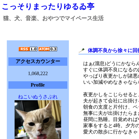
こっそりまったりゆるゐ亭
猫、犬、音楽、おやつでマイペース生活
体調不良から徐々に回
アクセスカウンター
はぁ(溜息)どうにかなら
すぐに体調不良になるの
1,068,222
やっぱり夜更かしが諸悪
いい加減やめなきゃなら
Profile
夜更かしをこじらせると
ねこいぬうさぷれ
夫が起きて会社に出掛け
朝食の支度と片付け、ペ
無事に夫が出掛けたらま
昼間に熟睡。目覚めれば
家事をすると4時。夕方
愛犬の散歩に行かなきゃ