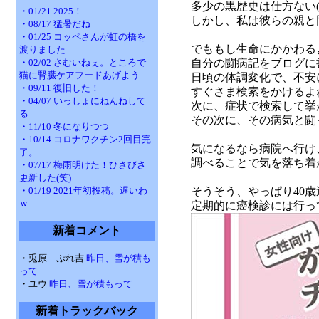
多少の黒歴史は仕方ない
・01/21 2025！
しかし、私は彼らの親と同
・08/17 猛暑だね
・01/25 コッペさんが虹の橋を
でももし生命にかかわる
渡りました
・02/02 さむいねぇ。ところで
自分の闘病記をブログに
猫に腎臓ケアフードあげよう
日頃の体調変化で、不安
・09/11 復旧した！
すぐさま検索をかけるよ
・04/07 いっしょにねんねして
次に、症状で検索して挙
る
その次に、その病気と闘
・11/10 冬になりつつ
・10/14 コロナワクチン2回目完
気になるなら病院へ行け
了。
調べることで気を落ち着
・07/17 梅雨明けた！ひさびさ
更新した(笑)
・01/19 2021年初投稿。遅いわ
そうそう、やっぱり40歳
ｗ
定期的に癌検診には行っ
新着コメント
・兎原 ぷれ吉
昨日、雪が積も
って
・ユウ
昨日、雪が積もって
新着トラックバック