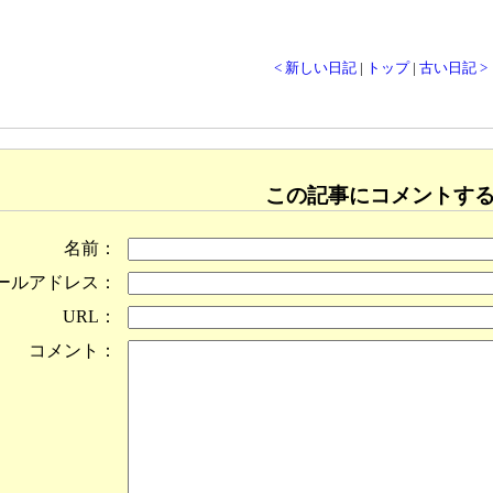
< 新しい日記
|
トップ
|
古い日記 >
この記事にコメントす
名前：
ールアドレス：
URL：
コメント：