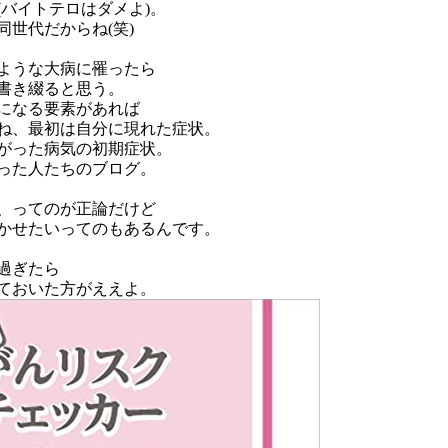
(バイトテロはダメよ)。
世代だからね(笑)
ような大病に罹ったら
書き綴ると思う。
になる要素があれば
ね、最初は自分に現れた症状。
がった病気の初期症状。
った人たちのブログ。
、ってのが正論だけど
かせたいってのもあるんです。
過ぎたら
ておいた方がええよ。