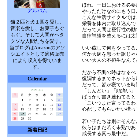
ほれ、一日における必要
アルバム
やっただけなのにもう日
こんな生活サイクルでは
猫２匹と犬１匹を愛し、
栄養を体内に取り込んで
音楽を愛し、お菓子もぐ
だって人間は昼行性の動
もぐ。そして人間がヘタ
自律神経を整えるには太
クソな人間たちを愛す。
当ブログはAmazonのアソ
いい歳して何をやってる
シエイトとして適格販売
何か大病を患った訳じゃ
いい大人の不摂生なんて
により収入を得ていま
す。
だから不調の時はなるべ
復調するまでネットから
Calendar
だって、皆が寝ている時
「しんどい」「頭痛い」
2026 Jun
日
月
火
水
木
金
土
ばっかり書き連ねてると
1
2
3
4
5
6
「こいつまた言ってるわ
7
8
9
10
11
12
13
心配してもらいたい構っ
14
15
16
17
18
19
20
21
22
23
24
25
26
27
28
29
30
若い子たちは別にそんな
彼らはまだ若く未熟であ
新着日記
成長する真っ最中だ。