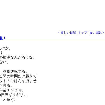
< 新しい日記
|
トップ
|
古い日記 >
復！
んのか。
は
の根源なんだろうな。
ない。
、昼夜逆転する。
る間の時間だけ起きて
ットのごはんを済ませ
た寝る。
午後１〜２時。
の日没ギリギリに
！と急ぐ。