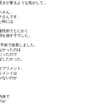
置きが要るような気がして…
ペさん。
テさんです。
た時には
慢性的でとにかく
調を崩す子でした。
歯手術で改善しました。
なかったのは
だったので
ばしたかった。
サプリメント。
リメントは
かないのか
内炎で
のが