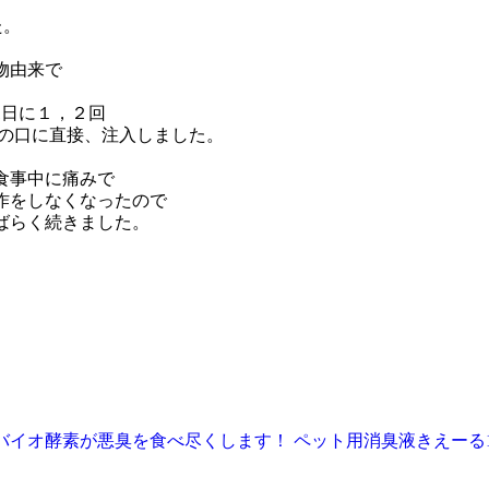
た。
物由来で
。
1日に１，２回
さんの口に直接、注入しました。
食事中に痛みで
作をしなくなったので
ばらく続きました。
イオ酵素が悪臭を食べ尽くします！ ペット用消臭液きえーる1