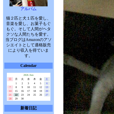
アルバム
猫２匹と犬１匹を愛し、
音楽を愛し、お菓子もぐ
もぐ。そして人間がヘタ
クソな人間たちを愛す。
当ブログはAmazonのアソ
シエイトとして適格販売
により収入を得ていま
す。
Calendar
2026 Jun
日
月
火
水
木
金
土
1
2
3
4
5
6
7
8
9
10
11
12
13
14
15
16
17
18
19
20
21
22
23
24
25
26
27
28
29
30
新着日記