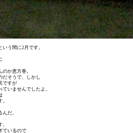
っという間に2月です。
に
。
んのか恵方巻。
のだそうで、しかし
民ですが
べていませんでしたよ。
は
す。
るんだ。
す。
ぎているので