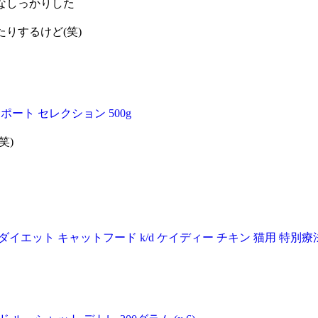
なしっかりした
。
りするけど(笑)
ート セレクション 500g
笑)
エット キャットフード k/d ケイディー チキン 猫用 特別療法食