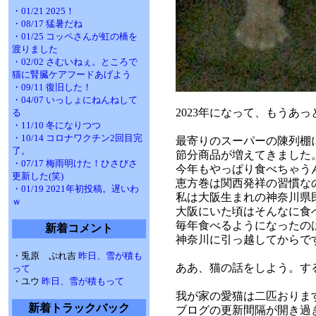
・01/21 2025！
・08/17 猛暑だね
・01/25 コッペさんが虹の橋を
渡りました
・02/02 さむいねぇ。ところで
猫に腎臓ケアフードあげよう
・09/11 復旧した！
・04/07 いっしょにねんねして
2023年になって、もうあ
る
・11/10 冬になりつつ
・10/14 コロナワクチン2回目完
最寄りのスーパーの陳列棚
了。
節分商品が増えてきました
・07/17 梅雨明けた！ひさびさ
今年もやっぱり食べちゃう
更新した(笑)
恵方巻は関西発祥の習慣な
・01/19 2021年初投稿。遅いわ
私は大阪生まれの神奈川県
ｗ
大阪にいた頃はそんなに食
毎年食べるようになったの
新着コメント
神奈川に引っ越してからで
・兎原 ぷれ吉
昨日、雪が積も
ああ、猫の話をしよう。す
って
・ユウ
昨日、雪が積もって
我が家の愛猫は二匹おりま
新着トラックバック
ブログの更新間隔が開き過