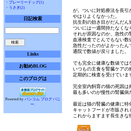
・プレーリードッグ(1)
・うさぎ(2)
が。ついに対処療法を長引
やはりよくなかった。
日記検索
抗生剤の効き目がだんだん
ついには一週間持たなくな
それが原因なのか、急性の
血液検査でとんでもない数
急性だったのがよかったん
通院で数値が戻りました。
Links
でも完全に健康な数値では
お勧めBLOG
いつもの主食を腎臓ケアの
定期的に検査を受けていま
このブログは
完全室内飼育の猫の死因は
最も多いのが慢性の腎臓病
Powered by
バンコム ブログ バニ
最近は猫の腎臓の健康に特
ー
.
キャットフードが市販され
これからますます長生きな