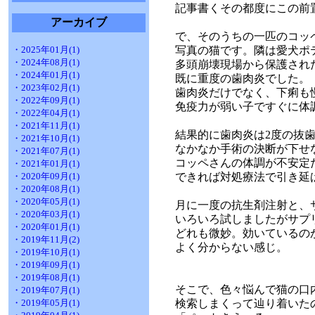
記事書くその都度にこの前
アーカイブ
で、そのうちの一匹のコッ
・2025年01月(1)
写真の猫です。隣は愛犬ポ
・2024年08月(1)
多頭崩壊現場から保護され
・2024年01月(1)
既に重度の歯肉炎でした。
・2023年02月(1)
歯肉炎だけでなく、下痢も
・2022年09月(1)
免疫力が弱い子ですぐに体
・2022年04月(1)
・2021年11月(1)
結果的に歯肉炎は2度の抜
・2021年10月(1)
なかなか手術の決断が下せ
・2021年07月(1)
コッペさんの体調が不安定
・2021年01月(1)
・2020年09月(1)
できれば対処療法で引き延
・2020年08月(1)
・2020年05月(1)
月に一度の抗生剤注射と、
・2020年03月(1)
いろいろ試しましたがサプ
・2020年01月(1)
どれも微妙。効いているの
・2019年11月(2)
よく分からない感じ。
・2019年10月(1)
・2019年09月(1)
・2019年08月(1)
そこで、色々悩んで猫の口
・2019年07月(1)
・2019年05月(1)
検索しまくって辿り着いた