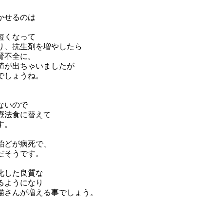
かせるのは
短くなって
り、抗生剤を増やしたら
腎不全に。
値が出ちゃいましたが
でしょうね。
ないので
療法食に替えて
す。
殆どが病死で、
だそうです。
化した良質な
るようになり
猫さんが増える事でしょう。