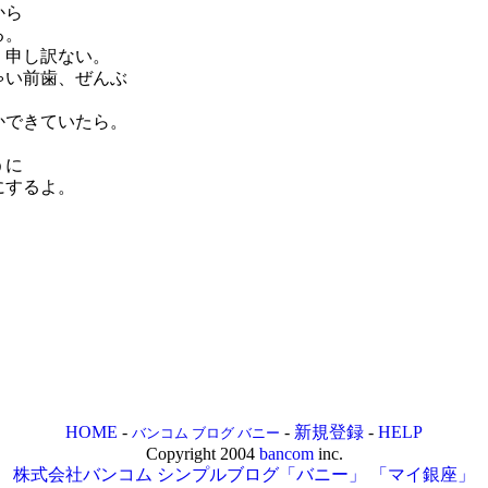
から
る。
、申し訳ない。
ゃい前歯、ぜんぶ
かできていたら。
。
うに
にするよ。
HOME
-
-
新規登録
-
HELP
バンコム ブログ バニー
Copyright 2004
bancom
inc.
株式会社バンコム
シンプルブログ「バニー」
「マイ銀座」