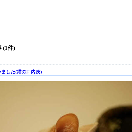
 (1件)
ました(猫の口内炎)