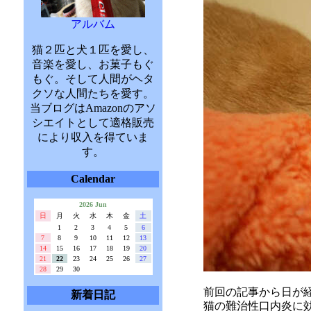
アルバム
猫２匹と犬１匹を愛し、
音楽を愛し、お菓子もぐ
もぐ。そして人間がヘタ
クソな人間たちを愛す。
当ブログはAmazonのアソ
シエイトとして適格販売
により収入を得ていま
す。
Calendar
2026 Jun
日
月
火
水
木
金
土
1
2
3
4
5
6
7
8
9
10
11
12
13
14
15
16
17
18
19
20
21
22
23
24
25
26
27
28
29
30
前回の記事から日が
新着日記
猫の難治性口内炎に