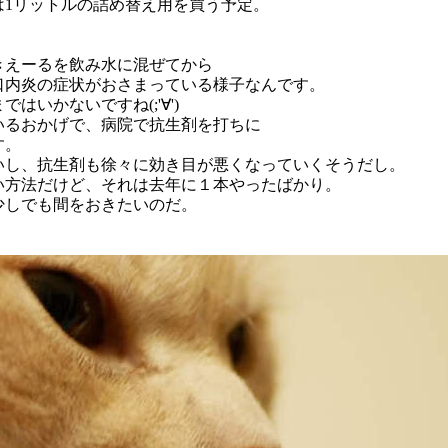
は1リットルの詰め替え用を買う予定。
きえーるを飲み水に混ぜてから
口内炎の症状がおさまっている様子なんです。
はいかないですね(;'∀')
いるおかげで、病院で抗生剤を打ちに
す。
いし、抗生剤も徐々に効き目が悪くなっていくそうだし。
い方法だけど、それは去年に１本やったばかり。
少しでも間をおきたいのだ。