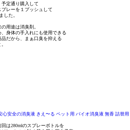
、予定通り購入して
スプレーを１プッシュして
ました。
来の用途は消臭剤。
心、身体の手入れにも使用できる
商品だから、まぁ口臭を抑える
と。
心安全の消臭液 きえ〜る ペット用 バイオ消臭液 無香 詰替用 
回は280mlのスプレーボトルを