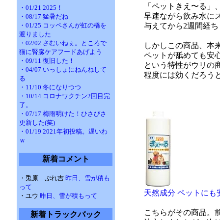
「ペットきえ〜る」
・01/21 2025！
早速ながら飲み水に
・08/17 猛暑だね
・01/25 コッペさんが虹の橋を
与えてから2週間経ち
渡りました
・02/02 さむいねぇ。ところで
しかしこの商品、本
猫に腎臓ケアフードあげよう
ペットが舐めても安
・09/11 復旧した！
という特性がウリの
・04/07 いっしょにねんねして
程度には効くだろう
る
・11/10 冬になりつつ
・10/14 コロナワクチン2回目完
了。
・07/17 梅雨明けた！ひさびさ
更新した(笑)
・01/19 2021年初投稿。遅いわ
ｗ
新着コメント
・兎原 ぷれ吉
昨日、雪が積も
って
天然成分 ペットにも安
・ユウ
昨日、雪が積もって
こちらがその商品。前
新着トラックバック