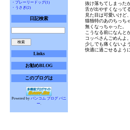
・プレーリードッグ(1)
抜け落ちてしまった
・うさぎ(2)
舌が出やすくなって
見た目は可愛いけど
日記検索
猫独特のあのちっち
無くなっちゃった。
こうなる前になんと
コッペさんごめんよ
少しでも痛くないよ
快適に過ごせるよう
Links
お勧めBLOG
このブログは
Powered by
バンコム ブログ バニ
ー
.