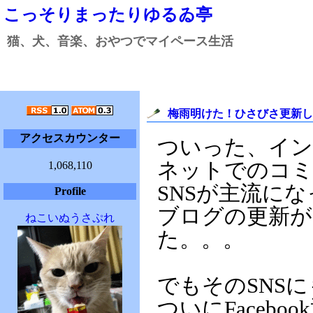
こっそりまったりゆるゐ亭
猫、犬、音楽、おやつでマイペース生活
梅雨明けた！ひさびさ更新した
アクセスカウンター
ついった、イ
ネットでのコ
1,068,110
SNSが主流に
Profile
ブログの更新が
ねこいぬうさぷれ
た。。。
でもそのSNS
ついにFacebo