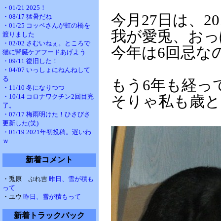
・01/21 2025！
今月27日は、2
・08/17 猛暑だね
・01/25 コッペさんが虹の橋を
我が愛兎、おっ
渡りました
・02/02 さむいねぇ。ところで
今年は6回忌な
猫に腎臓ケアフードあげよう
・09/11 復旧した！
・04/07 いっしょにねんねして
る
もう6年も経っ
・11/10 冬になりつつ
・10/14 コロナワクチン2回目完
そりゃ私も歳と
了。
・07/17 梅雨明けた！ひさびさ
更新した(笑)
・01/19 2021年初投稿。遅いわ
ｗ
新着コメント
・兎原 ぷれ吉
昨日、雪が積も
って
・ユウ
昨日、雪が積もって
新着トラックバック