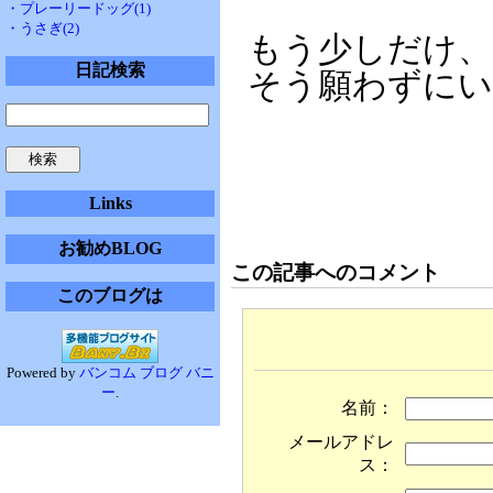
・プレーリードッグ(1)
・うさぎ(2)
もう少しだけ、
日記検索
そう願わずにい
Links
お勧めBLOG
この記事へのコメント
このブログは
Powered by
バンコム ブログ バニ
ー
.
名前：
メールアドレ
ス：