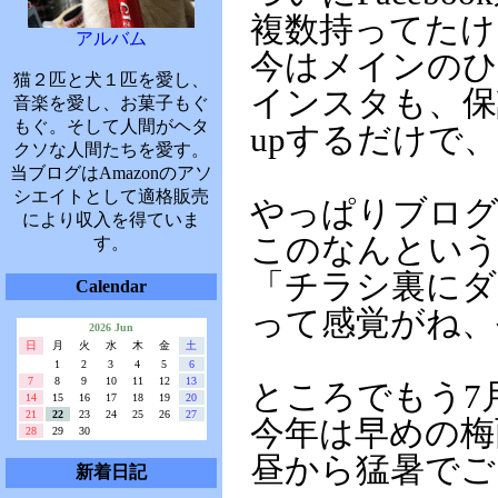
複数持ってたけ
アルバム
今はメインの
猫２匹と犬１匹を愛し、
インスタも、保
音楽を愛し、お菓子もぐ
もぐ。そして人間がヘタ
upするだけで
クソな人間たちを愛す。
当ブログはAmazonのアソ
シエイトとして適格販売
やっぱりブログ
により収入を得ていま
このなんとい
す。
「チラシ裏にダ
Calendar
って感覚がね、
2026 Jun
日
月
火
水
木
金
土
1
2
3
4
5
6
7
8
9
10
11
12
13
ところでもう7
14
15
16
17
18
19
20
21
22
23
24
25
26
27
今年は早めの梅
28
29
30
昼から猛暑でご
新着日記