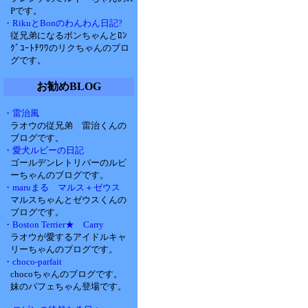
Pです。
・RikuとBonのわんわん日記?
従兄弟になるボンちゃんとﾛﾝ
ｸﾞｺｰﾄﾁﾜﾜのリクちゃんのブロ
グです。
お勧めBLOG
・雷治風
ラオウの従兄弟 雷治くんの
ブログです。
・愛犬ルビーの日記
ゴールデンレトリバーのルビ
ーちゃんのブログです。
・maruまる マルス＋ゼウス
マルスちゃんとゼウスくんの
ブログです。
・Boston Terrier★ Carry
ラオウが愛するアイドルキャ
リーちゃんのブログです。
・choco-parfait
chocoちゃんのブログです。
妹のパフェちゃん登場です。