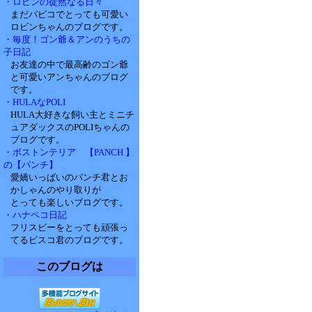
・ロビンの徒然なる日々
まだパピコでとっても可愛い
ロビンちゃんのブログです。
・毎度！ゴン爺＆アンのうちの
子日記
お友達の中で最高齢のゴン爺
と可愛いアンちゃんのブログ
です。
・HULAなPOLI
HULA大好きな飼い主とミニチ
ュアダックスのPOLIちゃんの
ブログです。
・ボストンテリア 【PANCH 】
の【パンチ】
愛嬌いっぱいのパンチ君とお
かしゃんのやり取りが
とっても楽しいブログです。
・ハナペコ日記
フリスビーをとっても頑張っ
てるビスコ君のブログです。
このブログは