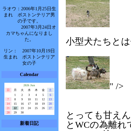
ラオウ：2006年1月25日生
まれ ボストンテリア男
の子です。
2007年3月24日オ
カマちゃんになりまし
小型犬たちとは
た。
リン： 2007年10月19日
生まれ ボストンテリア
女の子
Calendar
" />
2026 Jun
日
月
火
水
木
金
土
1
2
3
4
5
6
7
8
9
10
11
12
13
14
15
16
17
18
19
20
21
22
23
24
25
26
27
とっても甘え
28
29
30
とWCの為離れ
新着日記