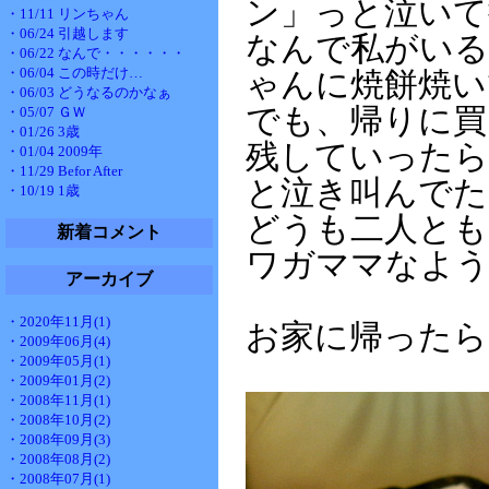
ン」っと泣いて
・11/11 リンちゃん
・06/24 引越します
なんで私がいる
・06/22 なんで・・・・・・
・06/04 この時だけ…
ゃんに焼餅焼い
・06/03 どうなるのかなぁ
でも、帰りに買
・05/07 ＧＷ
・01/26 3歳
残していったら
・01/04 2009年
・11/29 Befor After
と泣き叫んでた
・10/19 1歳
どうも二人と
新着コメント
ワガママなよ
アーカイブ
・2020年11月(1)
お家に帰ったら
・2009年06月(4)
・2009年05月(1)
・2009年01月(2)
・2008年11月(1)
・2008年10月(2)
・2008年09月(3)
・2008年08月(2)
・2008年07月(1)