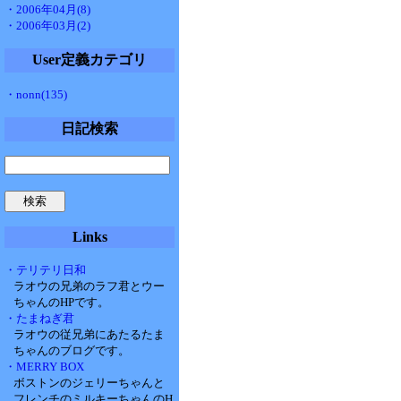
・2006年04月(8)
・2006年03月(2)
User定義カテゴリ
・nonn(135)
日記検索
Links
・テリテリ日和
ラオウの兄弟のラフ君とウー
ちゃんのHPです。
・たまねぎ君
ラオウの従兄弟にあたるたま
ちゃんのブログです。
・MERRY BOX
ボストンのジェリーちゃんと
フレンチのミルキーちゃんのH