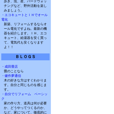
歩き、虫、星、バードウォッ
チングなど、野外活動を楽し
みましょう。
・エコキュートとＩＨでオール
電化
新築、リフォームするならオ
ール電化ですよね。最新の機
器を紹介します。ＩＨ、エコ
キュート、給湯器を安く買っ
て、電気代も安くなります
よ！！
ＢＬＯＧＳ
・成田畳店
畳のことなら
・健作夢通信
木の好きな方はすぐわかりま
す。自分と同じものを感じま
す。
・自分でリフォーム ベーシッ
ク
家の作り方、道具は何が必要
か、どうやってつくるのか、
など、家について、徹底的に