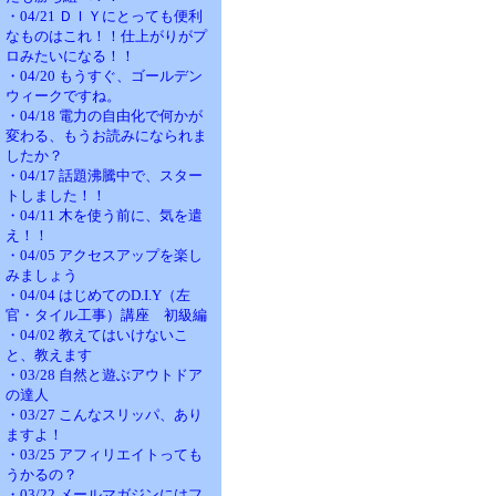
・04/21 ＤＩＹにとっても便利
なものはこれ！！仕上がりがプ
ロみたいになる！！
・04/20 もうすぐ、ゴールデン
ウィークですね。
・04/18 電力の自由化で何かが
変わる、もうお読みになられま
したか？
・04/17 話題沸騰中で、スター
トしました！！
・04/11 木を使う前に、気を遣
え！！
・04/05 アクセスアップを楽し
みましょう
・04/04 はじめてのD.I.Y（左
官・タイル工事）講座 初級編
・04/02 教えてはいけないこ
と、教えます
・03/28 自然と遊ぶアウトドア
の達人
・03/27 こんなスリッパ、あり
ますよ！
・03/25 アフィリエイトっても
うかるの？
・03/22 メールマガジンにはフ