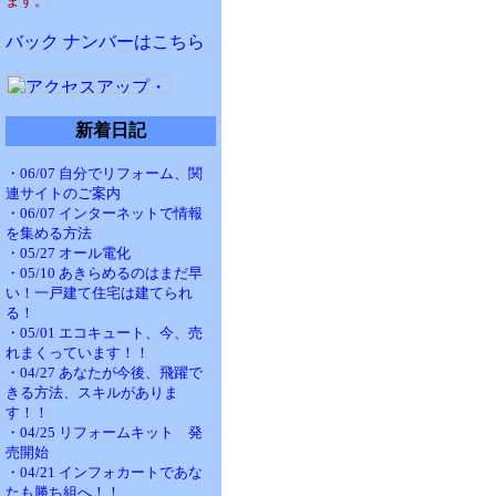
ます。
バック ナンバーはこちら
新着日記
・06/07 自分でリフォーム、関
連サイトのご案内
・06/07 インターネットで情報
を集める方法
・05/27 オール電化
・05/10 あきらめるのはまだ早
い！一戸建て住宅は建てられ
る！
・05/01 エコキュート、今、売
れまくっています！！
・04/27 あなたが今後、飛躍で
きる方法、スキルがありま
す！！
・04/25 リフォームキット 発
売開始
・04/21 インフォカートであな
たも勝ち組へ！！