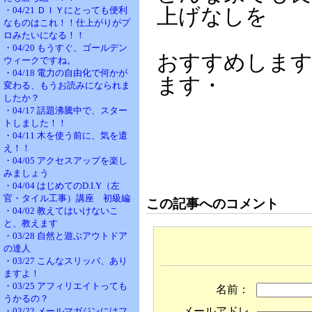
・04/21 ＤＩＹにとっても便利
上げなしを
なものはこれ！！仕上がりがプ
ロみたいになる！！
・04/20 もうすぐ、ゴールデン
おすすめします
ウィークですね。
・04/18 電力の自由化で何かが
ます・
変わる、もうお読みになられま
したか？
・04/17 話題沸騰中で、スター
トしました！！
・04/11 木を使う前に、気を遣
え！！
・04/05 アクセスアップを楽し
みましょう
・04/04 はじめてのD.I.Y（左
官・タイル工事）講座 初級編
この記事へのコメント
・04/02 教えてはいけないこ
と、教えます
・03/28 自然と遊ぶアウトドア
の達人
・03/27 こんなスリッパ、あり
ますよ！
・03/25 アフィリエイトっても
名前：
うかるの？
メールアドレ
・03/22 メールマガジンにはフ