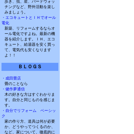
歩き、虫、星、バードウォッ
チングなど、野外活動を楽し
みましょう。
・エコキュートとＩＨでオール
電化
新築、リフォームするならオ
ール電化ですよね。最新の機
器を紹介します。ＩＨ、エコ
キュート、給湯器を安く買っ
て、電気代も安くなります
よ！！
ＢＬＯＧＳ
・成田畳店
畳のことなら
・健作夢通信
木の好きな方はすぐわかりま
す。自分と同じものを感じま
す。
・自分でリフォーム ベーシッ
ク
家の作り方、道具は何が必要
か、どうやってつくるのか、
など、家について、徹底的に