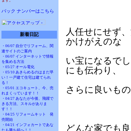
ます。
バック ナンバーはこちら
人任せにせず、
新着日記
かけがえのな
・06/07 自分でリフォーム、関
連サイトのご案内
・06/07 インターネットで情報
い宝になるでし
を集める方法
・05/27 オール電化
にも伝わり、
・05/10 あきらめるのはまだ早
い！一戸建て住宅は建てられ
る！
さらに良いも
・05/01 エコキュート、今、売
れまくっています！！
・04/27 あなたが今後、飛躍で
きる方法、スキルがありま
す！！
・04/25 リフォームキット 発
売開始
・04/21 インフォカートであな
どんな家でも良
たも勝ち組へ！！