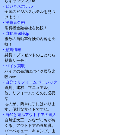
らキャッシングto
・ビジネスホテル
全国のビジネスホテルを見つ
けよう！
・消費者金融
消費者金融会社を比較！
・自動車保険.jp
複数の自動車保険の内容を比
較！
・懸賞情報
懸賞・プレゼントのことなら
懸賞サーチ！
・バイク買取
バイクの売却はバイク買取比
較.com
・自分でリフォーム ベーシック
道具、建材、マニュアル、
他、リフォームするのに必要
な
ものが、簡単に手にはいりま
す。便利なサイトですね。
・自然と遊ぶアウトドアの達人
自然派大工、かなずっちがお
くる、アウトドアの豆知識。
バーベキュー、キャンプ、山