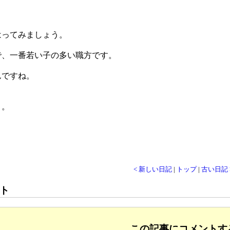
はってみましょう。
で、一番若い子の多い職方です。
んですね。
う。
< 新しい日記
|
トップ
|
古い日記 
ト
この記事にコメントす