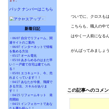
ます。
バック ナンバーはこちら
ついでに、クロスも
こちらも、職人の中
新着日記
はやく一人前になる
・06/07 自分でリフォーム、関
連サイトのご案内
・06/07 インターネットで情報
がんばってみましょ
を集める方法
・05/27 オール電化
・05/10 あきらめるのはまだ早
い！一戸建て住宅は建てられ
る！
・05/01 エコキュート、今、売
れまくっています！！
・04/27 あなたが今後、飛躍で
きる方法、スキルがありま
この記事へのコメン
す！！
・04/25 リフォームキット 発
売開始
・04/21 インフォカートであな
たも勝ち組へ！！