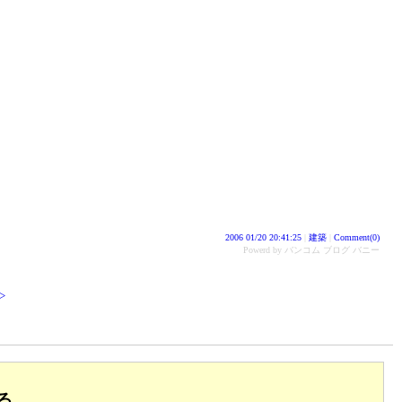
2006 01/20 20:41:25
|
建築
|
Comment(0)
Powerd by バンコム ブログ バニー
>
る