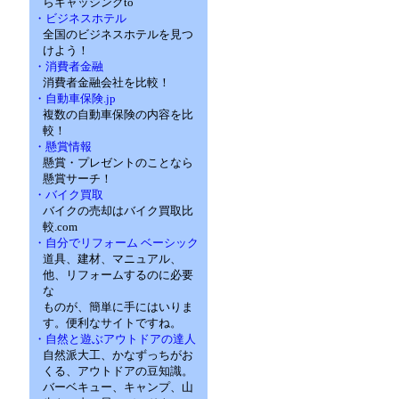
らキャッシングto
・ビジネスホテル
全国のビジネスホテルを見つ
けよう！
・消費者金融
消費者金融会社を比較！
・自動車保険.jp
複数の自動車保険の内容を比
較！
・懸賞情報
懸賞・プレゼントのことなら
懸賞サーチ！
・バイク買取
バイクの売却はバイク買取比
較.com
・自分でリフォーム ベーシック
道具、建材、マニュアル、
他、リフォームするのに必要
な
ものが、簡単に手にはいりま
す。便利なサイトですね。
・自然と遊ぶアウトドアの達人
自然派大工、かなずっちがお
くる、アウトドアの豆知識。
バーベキュー、キャンプ、山