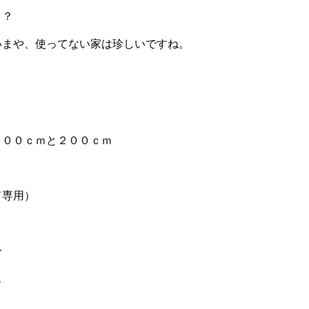
う？
いまや、使ってない家は珍しいですね。
００ｃｍと２００ｃｍ
ド専用）
ー
ス