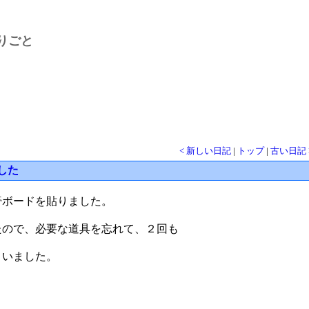
りごと
< 新しい日記
|
トップ
|
古い日記 
した
膏ボードを貼りました。
たので、必要な道具を忘れて、２回も
まいました。