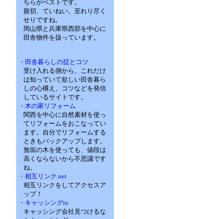
ちらがベストです。
親切、ていねい、至れり尽く
せりですね。
岡山県と兵庫県西部を中心に
田舎物件を扱っています。
・田舎暮らしの掟とコツ
受け入れる側から、これだけ
は知っていて欲しい田舎暮ら
しの心構え、コツなどを発信
しているサイトです。
・木の家リフォーム
関西を中心に自然素材を使っ
てリフォームをおこなってい
ます。自分でリフォームする
ときもバックアップします。
無垢の木を使っても、値段は
高くならないから不思議です
ね。
・相互リンク.net
相互リンクをしてアクセスア
ップ！
・キャッシングto
キャッシング会社見つけるな