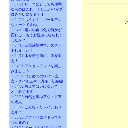
・04/21 ＤＩＹにとっても便利
なものはこれ！！仕上がりがプ
ロみたいになる！！
・04/20 もうすぐ、ゴールデン
ウィークですね。
・04/18 電力の自由化で何かが
変わる、もうお読みになられま
したか？
・04/17 話題沸騰中で、スター
トしました！！
・04/11 木を使う前に、気を遣
え！！
・04/05 アクセスアップを楽し
みましょう
・04/04 はじめてのD.I.Y（左
官・タイル工事）講座 初級編
・04/02 教えてはいけないこ
と、教えます
・03/28 自然と遊ぶアウトドア
の達人
・03/27 こんなスリッパ、あり
ますよ！
・03/25 アフィリエイトっても
うかるの？
・03/22 メールマガジンにはフ