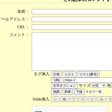
名前：
メールアドレス：
URL：
コメント：
タグ挿入
サイズ
色
※
タグ一覧
Smile挿入