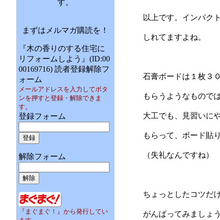
す。
以上です。インパク
まずはメルマガ購読を！
しれてますよね。
『木の香りのする住宅に
リフォームしよう』(ID:00
00169716) 読者登録解除フ
石膏ボードは１枚３
ォーム
メールアドレスを入力してボタ
もらうようなもので
ンを押すと登録・解除できま
す。
大工でも、見習いに
登録フォーム
もらって、ボード貼
（失礼なんですね）
解除フォーム
ちょっとしたコツだ
『まぐまぐ！』から発行してい
がんばってみましょ