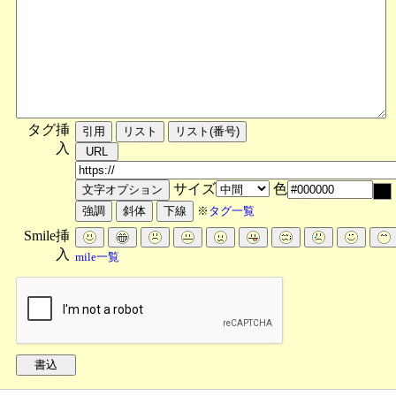
タグ挿
入
サイズ
色
※
タグ一覧
Smile挿
入
mile一覧