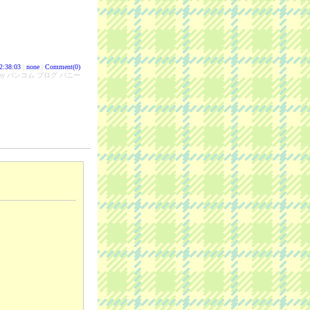
2:38:03
|
none
|
Comment(0)
d by バンコム ブログ バニー