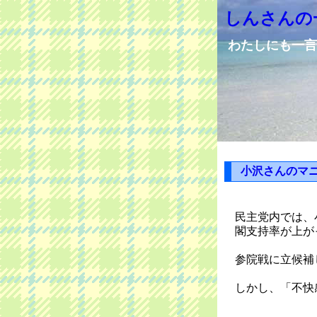
しんさんの
わたしにも一言
小沢さんのマ
民主党内では、
閣支持率が上が
参院戦に立候補
しかし、「不快