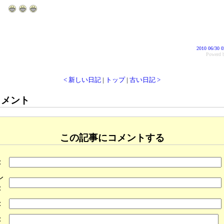
2010 06/30 0
Power
< 新しい日記
|
トップ
|
古い日記 >
コメント
この記事にコメントする
：
レ
：
：
：