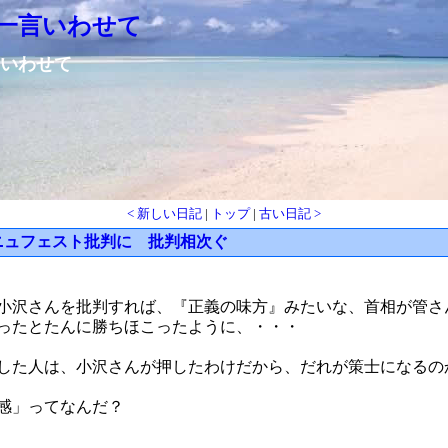
一言いわせて
いわせて
< 新しい日記
|
トップ
|
古い日記 >
ニュフェスト批判に 批判相次ぐ
小沢さんを批判すれば、『正義の味方』みたいな、首相が管さ
ったとたんに勝ちほこったように、・・・
した人は、小沢さんが押したわけだから、だれが策士になるの
感」ってなんだ？