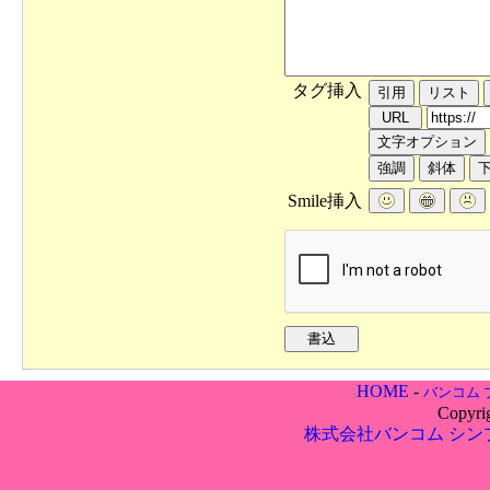
タグ挿入
Smile挿入
HOME
-
バンコム 
Copyri
株式会社バンコム
シン