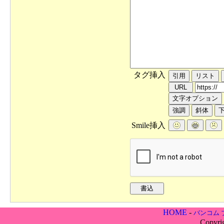
タグ挿入
Smile挿入
HOME
-
バンコム 
Copyri