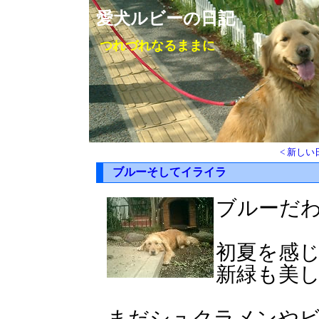
愛犬ルビーの日記
つれづれなるままに
< 新しい
ブルーそしてイライラ
ブルーだわ-
初夏を感
新緑も美
まだシュクラメンや