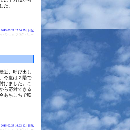
した。
2015 02/27 17:04:25
|
日記
d by バンコム ブログ バニー
最近、呼び出し
。今度は２階で
付けました。こ
から応対できる
今あちこちで咲
2015 02/25 16:22:12
|
日記
d by バンコム ブログ バニー