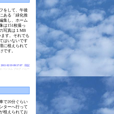
フをして、午後
にある「緑化推
編集し、ホーム
は151枚撮っ
の写真は１MB
います。それでも
てはいないです
壇に植えられて
けです。
2015 02/19 09:57:07
|
日記
d by バンコム ブログ バニー
車で20分ぐらい
ンターへ行って
が植えられてお