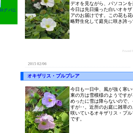
デオを見ながら、パソコンを
今日は先日撮った白いオキザ
ログ バニ
アのお届けです。この花も花
略野生化して庭先に咲き誇っ
Power
2015 02/06
オキザリス・プルプレア
今日も一日中、風が強く寒い
東の方は雪模様のようですが
めったに雪は降らないので、
すが･･。近所のお庭に雑草
咲いているオキザリス・プル
です。