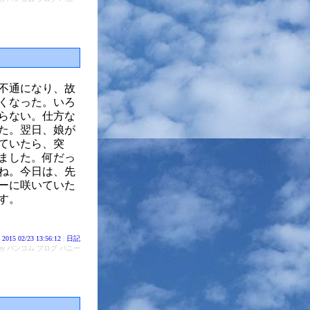
不通になり、故
くなった。いろ
らない。仕方な
た。翌日、娘が
していたら、突
ました。何だっ
ね。今日は、先
ーに咲いていた
す。
2015 02/23 13:56:12
|
日記
d by バンコム ブログ バニー