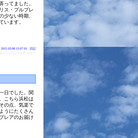
弄ってました。
リス・プルプレ
の少ない時期、
ています。
2015 02/08 13:07:01
|
日記
d by バンコム ブログ バニー
一日でした。関
、こちら浜松は
その点、気楽で
のようにたくさん
プレアのお届け