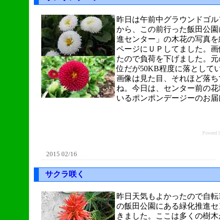
昨日は午前中グラウンドゴル
から、この前行った飯田公園
進センター」の木花の写真を
ページにＵＰしてました。画像
たので負荷を下げました。元
位だが50KB程度に落として
画像は見た目、それほど落ち
ね。今日は、センター前の花
いるポンポンデージーのお届
Power
2015 02/16
サクラ咲く
昨日天気もよかったので自転
の飯田公園にある緑化推進セ
きました。ここは多くの樹木