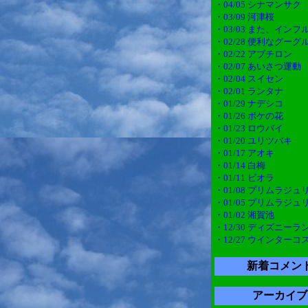
・04/05 シナマンサク
・03/09 河津桜
・03/03 また、インフ
・02/28 便利なグー
・02/22 アブチロン
・02/07 あいさつ運動
・02/04 スイセン
・02/01 ランタナ
・01/29 ナデシコ
・01/26 ボケの花
・01/23 ロウバイ
・01/20 ユリツバキ
・01/17 アオキ
・01/14 白梅
・01/11 ビオラ
・01/08 プリムラジュ
・01/05 プリムラジュ
・01/02 湘賀池
・12/30 ディズニーラ
・12/27 ウインターコ
新着コメン
アーカイブ