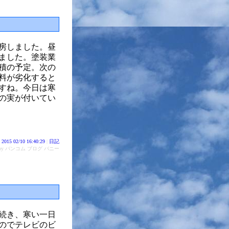
房しました。昼
しました。塗装業
積の予定。次の
塗料が劣化すると
すね。今日は寒
の実が付いてい
2015 02/10 16:40:29
|
日記
d by バンコム ブログ バニー
続き、寒い一日
のでテレビのビ