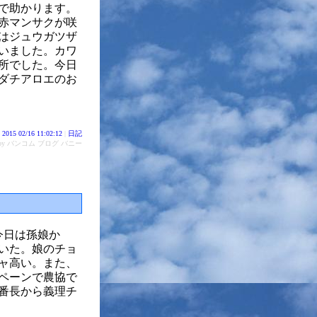
で助かります。
赤マンサクが咲
はジュウガツザ
いました。カワ
う所でした。今日
ダチアロエのお
2015 02/16 11:02:12
|
日記
d by バンコム ブログ バニー
今日は孫娘か
いた。娘のチョ
チャ高い。また、
ペーンで農協で
番長から義理チ