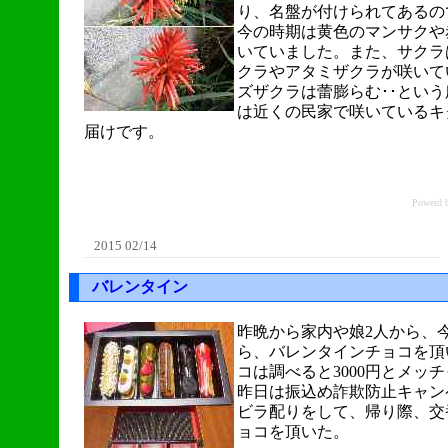
り、名盤が付けられてあるの
今の時期は黄色のマンサクや
いていました。また、サクラ
クラやアタミザクラが咲いて
ズザクラは蕾膨らむ･･とい
は近くの民家で咲いているキ
届けです。
Power
2015 02/14
バレンタイン
昨晩から家内や娘2人から、
ら、バレンタインチョコを頂
コは調べると3000円とメッ
昨日は振込め詐欺防止キャン
ビラ配りをして、帰り際、交
ョコを頂いた。