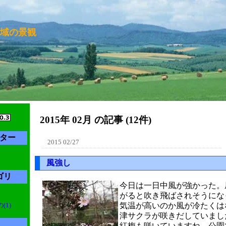
域の景観
2015年 02月 の記事 (12件)
ター
2015 02/27
風強し
ゴリ
今日は一日中風が強かった。
がると吹き飛ばされそうにな
1)
気温が高いのか風が冷たくは
津サクラが咲きだしていまし
紅梅も咲いていますね。公園