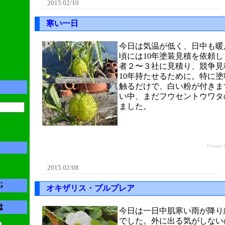
2015 02/10
寒い一日
今日は気温が低く、日中も暖
頃には10年塗装見積を依頼
者２〜３社に見積り、競争見
10年持たせるために。特に
触るだけで、白い粉が付きま
い中、まだフウセントウワタ
ました。
Power
2015 02/08
G
オキザリス・プルプレア
は
今日は一日中肌寒い雨が降り
でした。外に出る気がしない