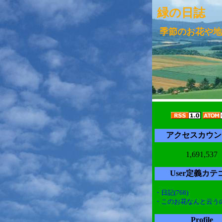
緑の日誌
季節のお花や地
アクセスカウン
1,691,537
User定義カテ
・日記(768)
・このお花なんと云うの(
Profile