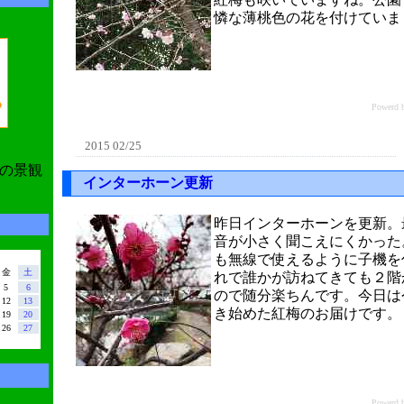
憐な薄桃色の花を付けていま
Power
2015 02/25
の景観
インターホーン更新
昨日インターホーンを更新。
音が小さく聞こえにくかった
も無線で使えるように子機を
金
土
れで誰かが訪ねてきても２階
5
6
ので随分楽ちんです。今日は
12
13
き始めた紅梅のお届けです。
19
20
26
27
Power