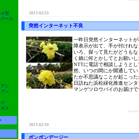
2015 02/23
ルＡ型
グルアース
突然インターネット不良
一昨日突然インターネットが
障表示が出て、手が付けれな
いろ、探って見たがどうもな
く娘に何とかしてとお願いし
NTTに電話で相談しようと
然、いつの間にか開通してい
たか不思議なことが起こった
日訪ねた浜松緑化推進センタ
リアン
マンゲツロウバイのお届けで
リアン
ンド
スモス
Power
ト
2015 02/19
ポンポンデージー