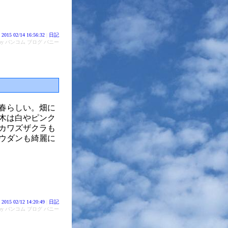
2015 02/14 16:56:32
|
日記
d by バンコム ブログ バニー
春らしい。畑に
木は白やピンク
カワズザクラも
ウダンも綺麗に
2015 02/12 14:20:49
|
日記
d by バンコム ブログ バニー