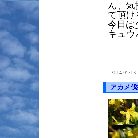
ん、気
て頂け
今日は
キュウ
2014 05/13
アカメ伐