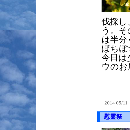
伐採し
う。そ
は半分
ぼちぼ
今日は
ウのお
2014 05/11
慰霊祭