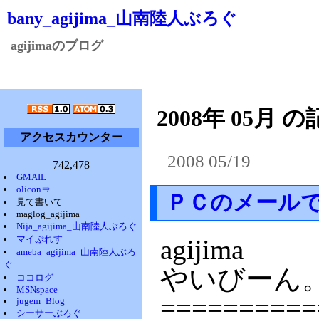
bany_agijima_山南陸人ぶろぐ
agijimaのブログ
2008年 05月 の
アクセスカウンター
2008 05/19
742,478
GMAIL
olicon⇒
ＰＣのメール
見て書いて
maglog_agijima
Nija_agijima_山南陸人ぶろぐ
マイぷれす
agijima
ameba_agijima_山南陸人ぶろ
ぐ
やいびーん
ココログ
MSNspace
==========
jugem_Blog
シーサーぶろぐ