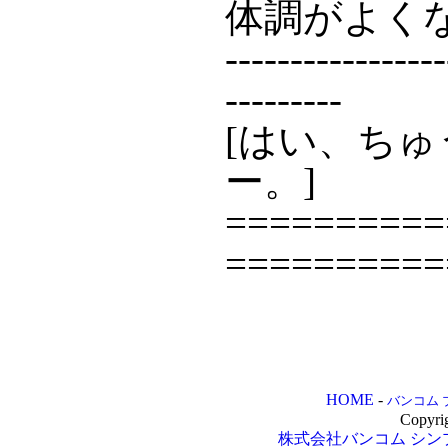
体調がよく
-----------------
---------
[はい、ち
ー。]
==========
==========
HOME
-
バンコム 
Copyri
株式会社バンコム
シン