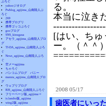
ぶろぐ
る。
yahooジオログ
Pwblog_agijima_山南陸人ぶ
本当に泣き
ろぐ
269
携帯ブログリ
-----------------
携帯ゴッコぶろぐ
gooブログ
[はい、ち
SNS_kinugasa
アセラ_agijima_山南陸人ブロ
ー。（＾＾
グ
TI-DA_agijima_山南陸人ぶろ
ぐ
==========
News_agijima_山南陸人ぶろ
ぐ
空メーagijima
ちゃろぐ
バンコムブログ バニー
maruta_agijima_山南陸人ブロ
グ
ウェブリブログ
2008 05/17
RIS_agijima_山南陸人ぶろぐ
フリーページ版_agijima⇒
is.landto版_agijima
歯医者にいっ
wing2版_agijima