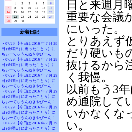
日と来週月
1
2
3
4
5
6
7
8
9
10
11
12
13
重要な会議
14
15
16
17
18
19
20
21
22
23
24
25
26
27
28
29
30
にいった。
新着日記
とりあえず
・07/29 【今日は 2016 年 7 月 29
日 (金曜日) に走ったことぅ】に
だり硬いも
ちぃーてぃうんぬきやびーん！
・07/29 【今日は 2016 年 7 月 29
抜けるから
日 (金曜日) に走ったことぅ】に
ちぃーてぃうんぬきやびーん！
く我慢。
・07/29 【今日は 2016 年 7 月 29
日 (金曜日) に走ったことぅ】に
以前もう3
ちぃーてぃうんぬきやびーん！
・07/29 【今日は 2016 年 7 月 29
日 (金曜日) に走ったことぅ】に
め通院して
ちぃーてぃうんぬきやびーん！
・07/29 【今日は 2016 年 7 月 29
いかなくな
日 (金曜日) に走ったことぅ】に
ちぃーてぃうんぬきやびーん！
い。
・07/29 【今日は 2016 年 7 月 29
日 (金曜日) に走ったことぅ】に