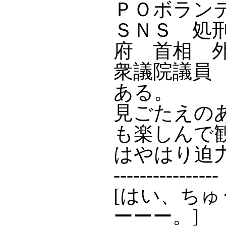
ＰＯボラン
ＳＮＳ 処
府 首相 
衆議院議員
ある。
見ごたえの
も楽しんで
はやはり迫
----------------
[はい、ちゅ
ーーー。]