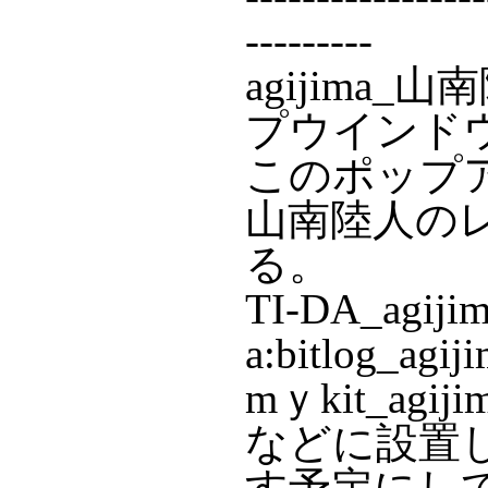
---------
agijima
プウインド
このポップアッ
山南陸人の
る。
TI-DA_ag
a:bitlog_a
mｙkit_agi
などに設置
す予定にし