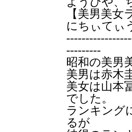
ようひや、
【美男美女
にちぃてぃ
-----------------
---------
昭和の美男
美男は赤木
美女は山本
でした。
ランキング
るが