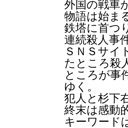
外国の戦車
物語は始ま
鉄塔に首つ
連続殺人事
ＳＮＳサイ
たところ殺
ところが事
ゆく。
犯人と杉下
終末は感動
キーワード