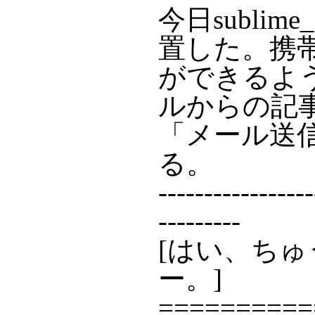
今日sublim
置した。携
ができるよ
ルからの記
「メール送
る。
-----------------
---------
[はい、ち
ー。]
==========