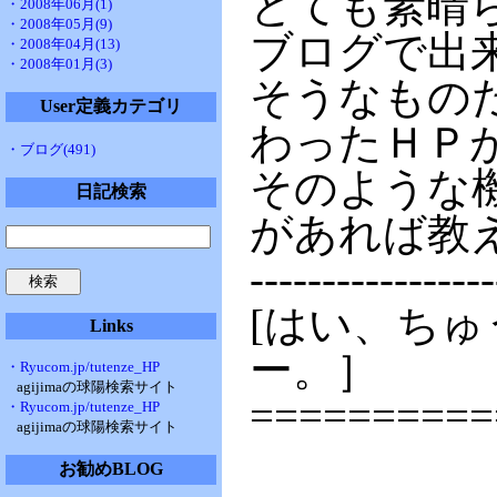
とても素晴
・2008年06月(1)
・2008年05月(9)
ブログで出
・2008年04月(13)
・2008年01月(3)
そうなもの
User定義カテゴリ
わったＨＰ
・ブログ(491)
そのような
日記検索
があれば教
-----------------
[はい、ち
Links
ー。］
・Ryucom.jp/tutenze_HP
agijimaの球陽検索サイト
==========
・Ryucom.jp/tutenze_HP
agijimaの球陽検索サイト
お勧めBLOG