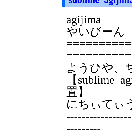
agijima
やいびーん
==========
==========
ようひや、
【sublime
置】
にちぃてぃ
-----------------
---------