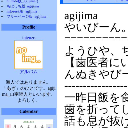
buttobi版_agijima/）
もばっち版_agijima
infoseek版_agijima
agijima
フリーページ版_agijima
やいびーん
Profile
==========
tutenze
ようひや、
【歯医者に
んぬきやび
アルバム
-----------------
海人ではありません。
「あぎ」のひとです。agiji
一昨日飯を
ma_山南陸人といいます。
よろしく。
歯を折って
Calendar
話も息が抜
2026 Jun
日
月
火
水
木
金
土