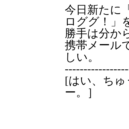
今日新たに「ワ
ロググ！」
勝手は分か
携帯メール
しい。
-----------------
[はい、ち
ー。］