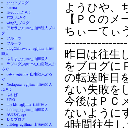
googleブログ
ようひや、
hatena
livedoor ぶろぐ
【ＰＣのメ
FC2_ぶろぐ
wing2_ブログ
ちぃーてぃ
アセラ_agijima_山南陸人ブロ
グ
フルーツ
-----------------
フルーツ
blogOkinawatv_agijima_山南
昨日は往生
陸人
ふりま_agijima_山南陸人
をブログに
ラジログ_agijima_山南陸人ぶ
ろぐ
の転送昨日
cat-v_agijima_山南陸人ぶろ
ぐ
Netlaputa_agijima_山南陸人
ない失敗を
ぶろぐ
ふれぱ
今後はＰＣ
PIYO
mｙkit_agijima_山南陸人
ないように
doblog_agijima_山南陸人
AUTOPpage
ＤＯブログ
4時間往生
dtiblog_agijima_山南南陸人