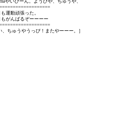
ijimaやいびーん。ようひや、ちゅうや、
===================
日も運動頑張った。
日もがんばるぞーーーー
===================
はい、ちゅうやうっぴ！またやーーー。］