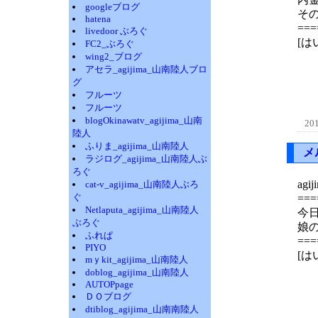
googleブログ
そ
hatena
===
livedoor ぶろぐ
[
FC2_ぶろぐ
wing2_ブログ
アセラ_agijima_山南陸人ブロ
グ
フルーツ
フルーツ
blogOkinawatv_agijima_山南
201
陸人
ふりま_agijima_山南陸人
メ
ラジログ_agijima_山南陸人ぶ
ろぐ
ag
cat-v_agijima_山南陸人ぶろ
ぐ
===
Netlaputa_agijima_山南陸人
今日
ぶろぐ
娘
ふれぱ
===
PIYO
[
mｙkit_agijima_山南陸人
doblog_agijima_山南陸人
AUTOPpage
ＤＯブログ
dtiblog_agijima_山南南陸人