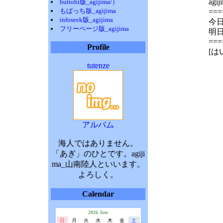
ag
buttobi版_agijima/）
もばっち版_agijima
===
infoseek版_agijima
今
フリーページ版_agijima
明
===
Profile
[
tutenze
アルバム
海人ではありません。
「あぎ」のひとです。agiji
ma_山南陸人といいます。
よろしく。
Calendar
2026 Jun
日
月
火
水
木
金
土