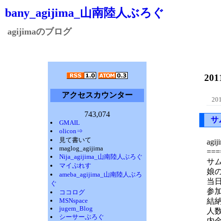
bany_agijima_山南陸人ぶろぐ
agijimaのブログ
20
アクセスカウンター
201
743,074
サ
GMAIL
olicon⇒
見て書いて
ag
maglog_agijima
===
Nija_agijima_山南陸人ぶろぐ
サム
マイぷれす
娘
ameba_agijima_山南陸人ぶろ
当
ぐ
参
ココログ
MSNspace
結
jugem_Blog
人
シーサーぶろぐ
内