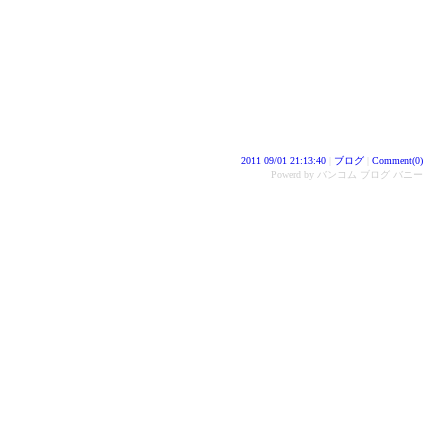
2011 09/01 21:13:40
|
ブログ
|
Comment(0)
Powerd by バンコム ブログ バニー