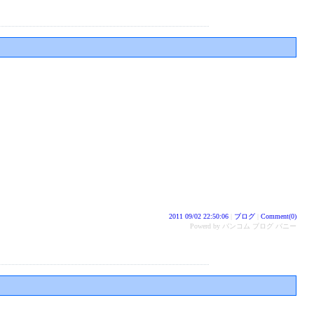
2011 09/02 22:50:06
|
ブログ
|
Comment(0)
Powerd by バンコム ブログ バニー