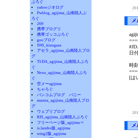
ぶろぐ
yahooジオログ
201
Pwblog_agijima_山南陸人ぶ
ろぐ
メ
269
携帯ブログリ
ag
携帯ゴッコぶろぐ
gooブログ
===
SNS_kinugasa
#JD
アセラ_agijima_山南陸人ブロ
日
グ
TI-DA_agijima_山南陸人ぶろ
時刻
ぐ
===
News_agijima_山南陸人ぶろ
[
ぐ
空メーagijima
ちゃろぐ
バンコムブログ バニー
maruta_agijima_山南陸人ブロ
グ
ウェブリブログ
201
RIS_agijima_山南陸人ぶろぐ
フリーページ版_agijima⇒
メ
is.landto版_agijima
wing2版_agijima