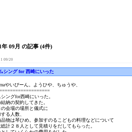
11年 09月 の記事 (4件)
1 09/20
ムシング for 西崎にいった
ijimaやいびーん。ようひや、ちゅうや、
===================
シングfor西崎にいった。
の結納の契約してきた。
日の会場の場所と儀式に
加する人数、
納品物は琴ひめ。参加すのるこどもの料理などについて
数総計２８人として見積りをだしてもらった。
金としていくらかの費用をだした。