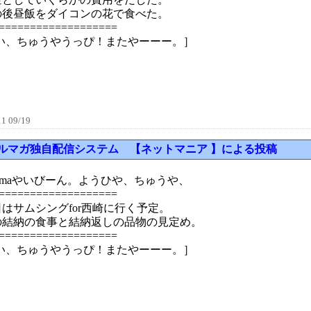
の後昼飯をダイコンの花で食べた。
===================
はい、ちゅうやうっぴ！またやーーー。］
1 09/19
ルマガ独自配信システム 【ネットマニア 】による投稿
ijimaやいびーん。ようひや、ちゅうや、
===================
はサムシングfor西崎に行く予定。
の結納の食事と結納返しの品物の見定め。
===================
はい、ちゅうやうっぴ！またやーーー。］