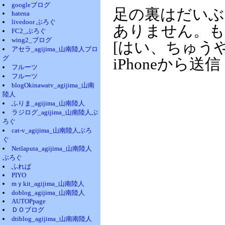
googleブログ
足の裏はだいぶ
hatena
livedoor ぶろぐ
ありません。も
FC2_ぶろぐ
wing2_ブログ
[はい、ちゅう
アセラ_agijima_山南陸人ブロ
グ
iPhoneから送信
フルーツ
フルーツ
blogOkinawatv_agijima_山南
陸人
ふりま_agijima_山南陸人
ラジログ_agijima_山南陸人ぶ
ろぐ
cat-v_agijima_山南陸人ぶろ
ぐ
Netlaputa_agijima_山南陸人
ぶろぐ
ふれぱ
PIYO
mｙkit_agijima_山南陸人
doblog_agijima_山南陸人
AUTOPpage
ＤＯブログ
dtiblog_agijima_山南南陸人