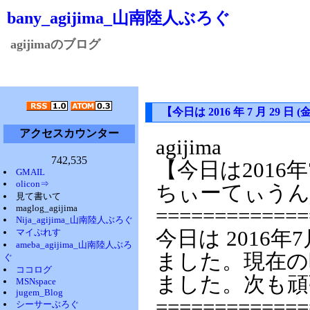
bany_agijima_山南陸人ぶろぐ
agijimaのブログ
【今日は 2016 年 7 月 2
アクセスカウンター
agijima
742,535
【今日は2016
GMAIL
olicon⇒
ちぃーてぃうん
見て書いて
maglog_agijima
=============
Nija_agijima_山南陸人ぶろぐ
マイぷれす
今日は 2016年
ameba_agijima_山南陸人ぶろ
ました。現在の時
ぐ
ココログ
ました。次も頑
MSNspace
jugem_Blog
=============
シーサーぶろぐ