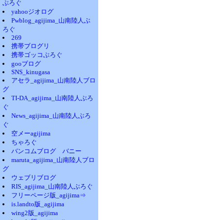
ぶろぐ
yahooジオログ
Pwblog_agijima_山南陸人ぶ
ろぐ
269
携帯ブログリ
携帯ゴッコぶろぐ
gooブログ
SNS_kinugasa
アセラ_agijima_山南陸人ブロ
グ
TI-DA_agijima_山南陸人ぶろ
ぐ
News_agijima_山南陸人ぶろ
ぐ
空メーagijima
ちゃろぐ
バンコムブログ バニー
maruta_agijima_山南陸人ブロ
グ
ウェブリブログ
RIS_agijima_山南陸人ぶろぐ
フリーページ版_agijima⇒
is.landto版_agijima
wing2版_agijima