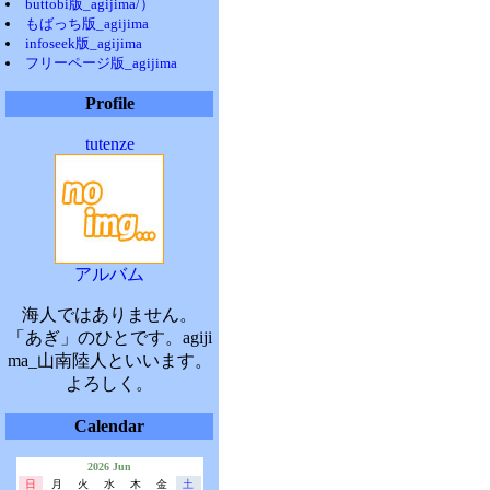
buttobi版_agijima/）
もばっち版_agijima
infoseek版_agijima
フリーページ版_agijima
Profile
tutenze
アルバム
海人ではありません。
「あぎ」のひとです。agiji
ma_山南陸人といいます。
よろしく。
Calendar
2026 Jun
日
月
火
水
木
金
土