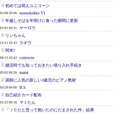
初めては萌えユニコーン
momokokko VI
02/09 20:06
年越しそばを年明けに食った瞬間に更新
ヤーロウ
01/01 00:31
リンちゃん
ラオウ
11/11 16:43
阿米?
costowns
09/15 20:43
婚活時でも知っておきたい借り入れ手続き
mami
05/02 09:26
講師に人気の新しい3歳児のピアノ教材
B.S.
03/29 09:00
自己紹介カード配布
マミたん
01/25 09:18
「ＪＣだと思って抱いたのにだまされた件」結果