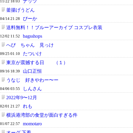
ナッツ
11/22 18:03
釜揚げうどん
ぴーか
04/14 21:28
送料無料！！ブルーアーカイブ コスプレ衣装
bagsshops
12/02 11:52
へび ちゃん 見っけ
たついけ
09/25 01:10
東京が震撼する日 （１）
山口正恒
09/16 18:39
うなじ 好きやわー〜ー
しんさん
04/06 03:55
2022年9〜12月
れも
02/01 21:27
横浜港湾部の食堂が面白すぎる件
momotaro
01/07 22:57
オーグ 下着