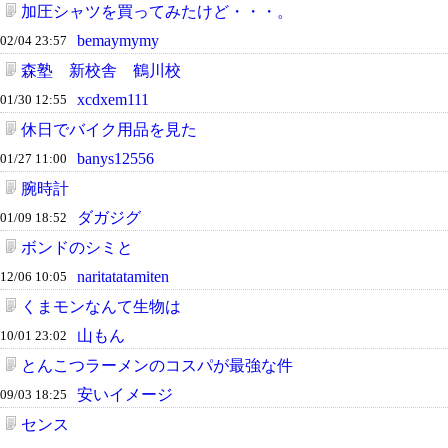
加圧シャツを買ってみたけど・・・。
bemaymymy
02/04 23:57
森塾 新校舎 鶴川校
xcdxem111
01/30 12:55
休日でバイク用品を見た
banys12556
01/27 11:00
腕時計
ダガジグ
01/09 18:52
ボンドのシミと
naritatatamiten
12/06 10:05
くまモンなんて生物は
山もん
10/01 23:02
とんこつラーメンのコスパが最強な件
安いイメージ
09/03 18:25
センス