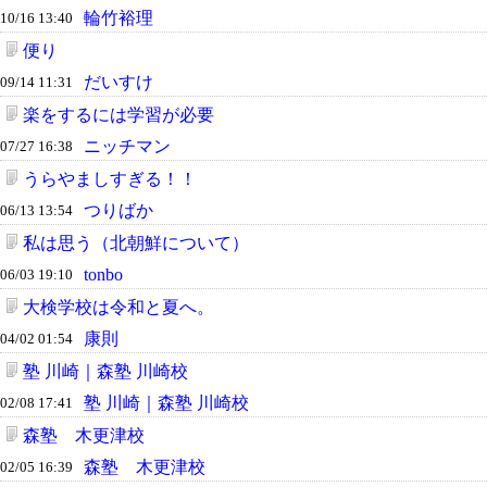
輪竹裕理
10/16 13:40
便り
だいすけ
09/14 11:31
楽をするには学習が必要
ニッチマン
07/27 16:38
うらやましすぎる！！
つりばか
06/13 13:54
私は思う（北朝鮮について）
tonbo
06/03 19:10
大検学校は令和と夏へ。
康則
04/02 01:54
塾 川崎｜森塾 川崎校
塾 川崎｜森塾 川崎校
02/08 17:41
森塾 木更津校
森塾 木更津校
02/05 16:39