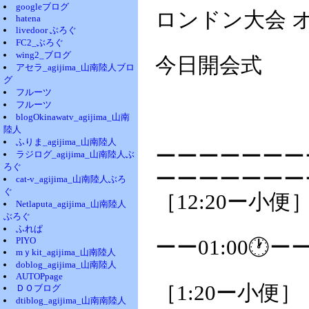
googleブログ
ロンドン大会 
hatena
livedoor ぶろぐ
FC2_ぶろぐ
wing2_ブログ
今日開会式
アセラ_agijima_山南陸人ブロ
グ
フルーツ
フルーツ
blogOkinawatv_agijima_山南
陸人
ふりま_agijima_山南陸人
ーーーーーーー
ラジログ_agijima_山南陸人ぶ
ろぐ
ーーーーーーー
cat-v_agijima_山南陸人ぶろ
ぐ
［12:20ー小便
Netlaputa_agijima_山南陸人
ぶろぐ
ふれぱ
PIYO
ーー01:00🕐ー
mｙkit_agijima_山南陸人
doblog_agijima_山南陸人
AUTOPpage
［1:20ー小便］
ＤＯブログ
dtiblog_agijima_山南南陸人