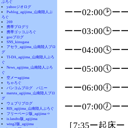
ぶろぐ
yahooジオログ
ーー02:00🕑ー
Pwblog_agijima_山南陸人ぶ
ろぐ
269
携帯ブログリ
ーー03:00🕒ー
携帯ゴッコぶろぐ
gooブログ
SNS_kinugasa
アセラ_agijima_山南陸人ブロ
ーー04:00🕓ー
グ
TI-DA_agijima_山南陸人ぶろ
ぐ
ーー05:00🕔ー
News_agijima_山南陸人ぶろ
ぐ
空メーagijima
ちゃろぐ
ーー06:00🕕ー
バンコムブログ バニー
maruta_agijima_山南陸人ブロ
グ
ウェブリブログ
ーー07:00🕖ー
RIS_agijima_山南陸人ぶろぐ
フリーページ版_agijima⇒
is.landto版_agijima
［7:35ー起床
wing2版_agijima