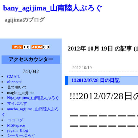
bany_agijima_山南陸人ぶろぐ
agijimaのブログ
2012年 10月 19日 の記事 (
アクセスカウンター
2012 10/19
743,042
GMAIL
!!!2012/07/28 日の日記
olicon⇒
見て書いて
maglog_agijima
!!!2012/07/2
Nija_agijima_山南陸人ぶろぐ
マイぷれす
ameba_agijima_山南陸人ぶろ
ーーーーーーー
ぐ
ココログ
ーーーーーーー
MSNspace
jugem_Blog
シーサーぶろぐ