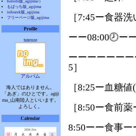
buttobi版_agijima/）
もばっち版_agijima
infoseek版_agijima
［7:45ー食器
フリーページ版_agijima
Profile
ーー08:00🕗ー
tutenze
ーーーーーーー
5］
アルバム
［8:25ー血糖値(
海人ではありません。
「あぎ」のひとです。agiji
ma_山南陸人といいます。
［8:50ー食前
よろしく。
Calendar
8:50ーー食事
2026 Jun
日
月
火
水
木
金
土