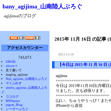
bany_agijima_山南陸人ぶろぐ
agijimaのブログ
2015年 11月 16日 の記事 (
アクセスカウンター
2015 11/16
743,073
GMAIL
【今日は 2015 年 11 月 
olicon⇒
見て書いて
maglog_agijima
agijima
Nija_agijima_山南陸人ぶろぐ
========================
マイぷれす
今日は 2015年11月16日(月曜
ameba_agijima_山南陸人ぶろ
りました。次も頑張ります。
ぐ
========================
ココログ
[はい、ちゅうやうっぴ！また
MSNspace
jugem_Blog
iPhoneから送信
シーサーぶろぐ