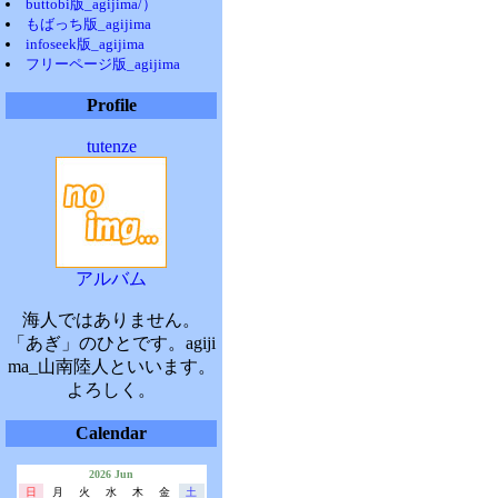
buttobi版_agijima/）
もばっち版_agijima
infoseek版_agijima
フリーページ版_agijima
Profile
tutenze
アルバム
海人ではありません。
「あぎ」のひとです。agiji
ma_山南陸人といいます。
よろしく。
Calendar
2026 Jun
日
月
火
水
木
金
土