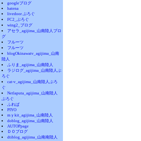
googleブログ
hatena
livedoor ぶろぐ
FC2_ぶろぐ
wing2_ブログ
アセラ_agijima_山南陸人ブロ
グ
フルーツ
フルーツ
blogOkinawatv_agijima_山南
陸人
ふりま_agijima_山南陸人
ラジログ_agijima_山南陸人ぶ
ろぐ
cat-v_agijima_山南陸人ぶろ
ぐ
Netlaputa_agijima_山南陸人
ぶろぐ
ふれぱ
PIYO
mｙkit_agijima_山南陸人
doblog_agijima_山南陸人
AUTOPpage
ＤＯブログ
dtiblog_agijima_山南南陸人