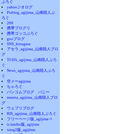
ぶろぐ
yahooジオログ
Pwblog_agijima_山南陸人ぶ
ろぐ
269
携帯ブログリ
携帯ゴッコぶろぐ
gooブログ
SNS_kinugasa
アセラ_agijima_山南陸人ブロ
グ
TI-DA_agijima_山南陸人ぶろ
ぐ
News_agijima_山南陸人ぶろ
ぐ
空メーagijima
ちゃろぐ
バンコムブログ バニー
maruta_agijima_山南陸人ブロ
グ
ウェブリブログ
RIS_agijima_山南陸人ぶろぐ
フリーページ版_agijima⇒
is.landto版_agijima
wing2版_agijima