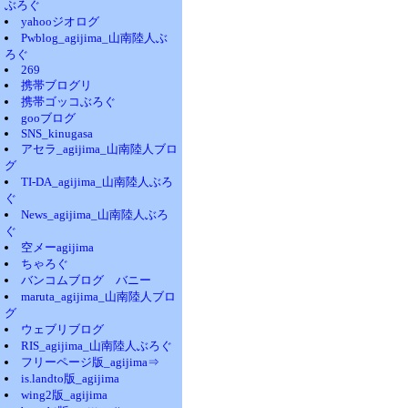
ぶろぐ
yahooジオログ
Pwblog_agijima_山南陸人ぶ
ろぐ
269
携帯ブログリ
携帯ゴッコぶろぐ
gooブログ
SNS_kinugasa
アセラ_agijima_山南陸人ブロ
グ
TI-DA_agijima_山南陸人ぶろ
ぐ
News_agijima_山南陸人ぶろ
ぐ
空メーagijima
ちゃろぐ
バンコムブログ バニー
maruta_agijima_山南陸人ブロ
グ
ウェブリブログ
RIS_agijima_山南陸人ぶろぐ
フリーページ版_agijima⇒
is.landto版_agijima
wing2版_agijima