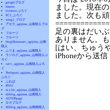
googleブログ
ました。現在の時
hatena
livedoor ぶろぐ
ました。次も頑
FC2_ぶろぐ
wing2_ブログ
=============
アセラ_agijima_山南陸人ブロ
グ
足の裏はだいぶ
フルーツ
フルーツ
ありません。も
blogOkinawatv_agijima_山南
[はい、ちゅう
陸人
ふりま_agijima_山南陸人
iPhoneから送信
ラジログ_agijima_山南陸人ぶ
ろぐ
cat-v_agijima_山南陸人ぶろ
ぐ
Netlaputa_agijima_山南陸人
ぶろぐ
ふれぱ
PIYO
mｙkit_agijima_山南陸人
doblog_agijima_山南陸人
AUTOPpage
ＤＯブログ
dtiblog_agijima_山南南陸人