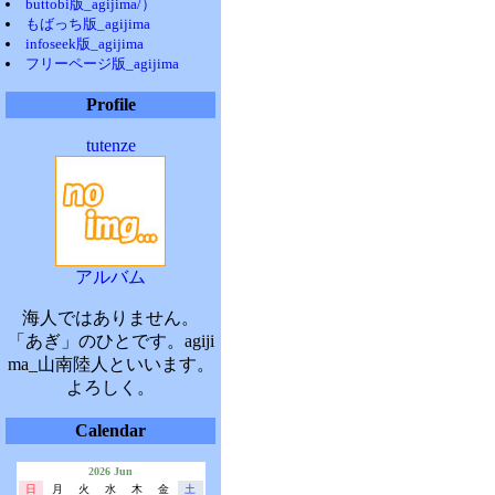
buttobi版_agijima/）
もばっち版_agijima
infoseek版_agijima
フリーページ版_agijima
Profile
tutenze
アルバム
海人ではありません。
「あぎ」のひとです。agiji
ma_山南陸人といいます。
よろしく。
Calendar
2026 Jun
日
月
火
水
木
金
土