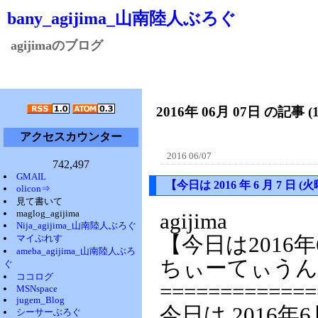
bany_agijima_山南陸人ぶろぐ
agijimaのブログ
2016年 06月 07日 の記事 (
アクセスカウンター
2016 06/07
742,497
GMAIL
【今日は 2016 年 6 月 7
olicon⇒
見て書いて
maglog_agijima
agijima
Nija_agijima_山南陸人ぶろぐ
マイぷれす
【今日は2016
ameba_agijima_山南陸人ぶろ
ちぃーてぃうん
ぐ
ココログ
=============
MSNspace
jugem_Blog
今日は 2016年
シーサーぶろぐ