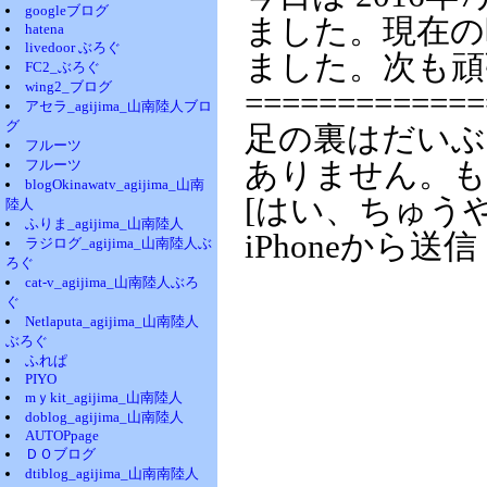
googleブログ
ました。現在の時
hatena
livedoor ぶろぐ
ました。次も頑
FC2_ぶろぐ
wing2_ブログ
=============
アセラ_agijima_山南陸人ブロ
グ
足の裏はだいぶ
フルーツ
フルーツ
ありません。も
blogOkinawatv_agijima_山南
[はい、ちゅう
陸人
ふりま_agijima_山南陸人
iPhoneから送信
ラジログ_agijima_山南陸人ぶ
ろぐ
cat-v_agijima_山南陸人ぶろ
ぐ
Netlaputa_agijima_山南陸人
ぶろぐ
ふれぱ
PIYO
mｙkit_agijima_山南陸人
doblog_agijima_山南陸人
AUTOPpage
ＤＯブログ
dtiblog_agijima_山南南陸人