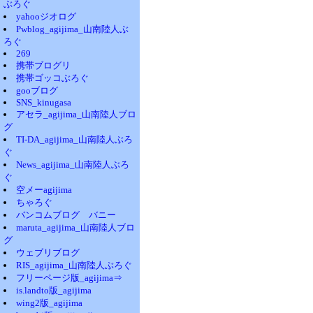
ぶろぐ
yahooジオログ
Pwblog_agijima_山南陸人ぶ
ろぐ
269
携帯ブログリ
携帯ゴッコぶろぐ
gooブログ
SNS_kinugasa
アセラ_agijima_山南陸人ブロ
グ
TI-DA_agijima_山南陸人ぶろ
ぐ
News_agijima_山南陸人ぶろ
ぐ
空メーagijima
ちゃろぐ
バンコムブログ バニー
maruta_agijima_山南陸人ブロ
グ
ウェブリブログ
RIS_agijima_山南陸人ぶろぐ
フリーページ版_agijima⇒
is.landto版_agijima
wing2版_agijima