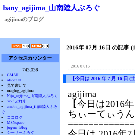
bany_agijima_山南陸人ぶろぐ
agijimaのブログ
2016年 07月 16日 の記事 (
アクセスカウンター
2016 07/16
743,036
GMAIL
【今日は 2016 年 7 月 1
olicon⇒
見て書いて
maglog_agijima
agijima
Nija_agijima_山南陸人ぶろぐ
マイぷれす
【今日は2016
ameba_agijima_山南陸人ぶろ
ちぃーてぃうん
ぐ
ココログ
=============
MSNspace
jugem_Blog
今日は 2016年
シーサーぶろぐ