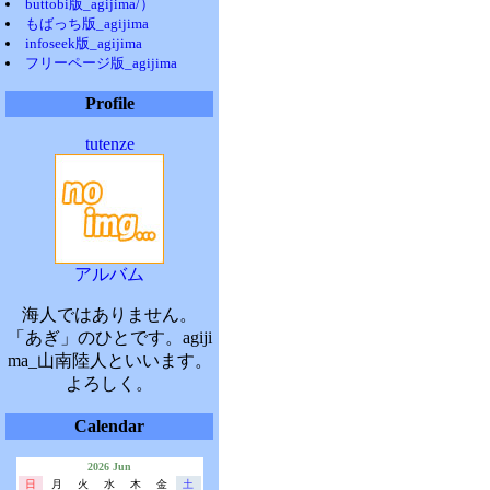
buttobi版_agijima/）
もばっち版_agijima
infoseek版_agijima
フリーページ版_agijima
Profile
tutenze
アルバム
海人ではありません。
「あぎ」のひとです。agiji
ma_山南陸人といいます。
よろしく。
Calendar
2026 Jun
日
月
火
水
木
金
土