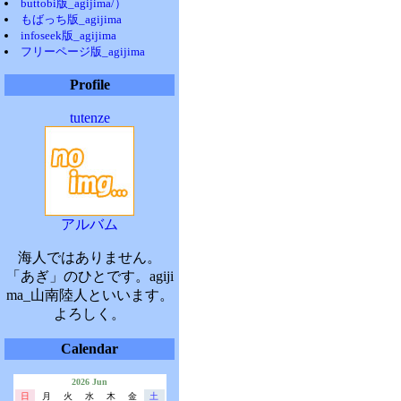
buttobi版_agijima/）
もばっち版_agijima
infoseek版_agijima
フリーページ版_agijima
Profile
tutenze
アルバム
海人ではありません。
「あぎ」のひとです。agiji
ma_山南陸人といいます。
よろしく。
Calendar
2026 Jun
日
月
火
水
木
金
土