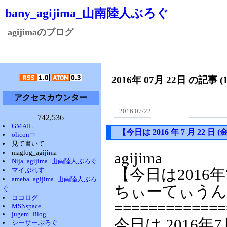
bany_agijima_山南陸人ぶろぐ
agijimaのブログ
2016年 07月 22日 の記事 (
アクセスカウンター
2016 07/22
742,536
GMAIL
【今日は 2016 年 7 月 2
olicon⇒
見て書いて
maglog_agijima
agijima
Nija_agijima_山南陸人ぶろぐ
マイぷれす
【今日は2016
ameba_agijima_山南陸人ぶろ
ちぃーてぃうん
ぐ
ココログ
=============
MSNspace
jugem_Blog
今日は 2016年
シーサーぶろぐ