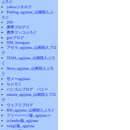
ぶろぐ
yahooジオログ
Pwblog_agijima_山南陸人ぶ
ろぐ
269
携帯ブログリ
携帯ゴッコぶろぐ
gooブログ
SNS_kinugasa
アセラ_agijima_山南陸人ブロ
グ
TI-DA_agijima_山南陸人ぶろ
ぐ
News_agijima_山南陸人ぶろ
ぐ
空メーagijima
ちゃろぐ
バンコムブログ バニー
maruta_agijima_山南陸人ブロ
グ
ウェブリブログ
RIS_agijima_山南陸人ぶろぐ
フリーページ版_agijima⇒
is.landto版_agijima
wing2版_agijima