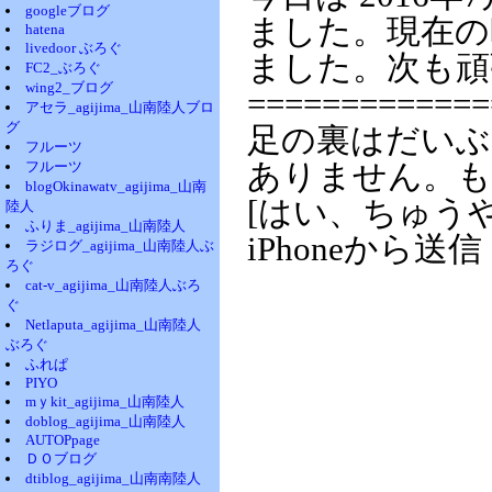
googleブログ
ました。現在の時
hatena
livedoor ぶろぐ
ました。次も頑
FC2_ぶろぐ
wing2_ブログ
=============
アセラ_agijima_山南陸人ブロ
グ
足の裏はだいぶ
フルーツ
フルーツ
ありません。も
blogOkinawatv_agijima_山南
[はい、ちゅう
陸人
ふりま_agijima_山南陸人
iPhoneから送信
ラジログ_agijima_山南陸人ぶ
ろぐ
cat-v_agijima_山南陸人ぶろ
ぐ
Netlaputa_agijima_山南陸人
ぶろぐ
ふれぱ
PIYO
mｙkit_agijima_山南陸人
doblog_agijima_山南陸人
AUTOPpage
ＤＯブログ
dtiblog_agijima_山南南陸人