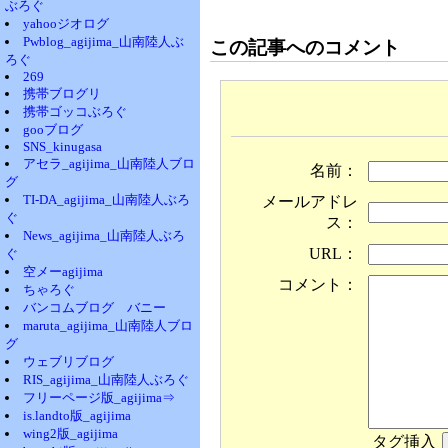
ぶろぐ
yahooジオログ
Pwblog_agijima_山南陸人ぶ
この記事へのコメント
ろぐ
269
携帯ブログリ
携帯ゴッコぶろぐ
gooブログ
SNS_kinugasa
アセラ_agijima_山南陸人ブロ
名前：
グ
TI-DA_agijima_山南陸人ぶろ
メールアドレ
ぐ
ス：
News_agijima_山南陸人ぶろ
URL：
ぐ
空メーagijima
コメント：
ちゃろぐ
バンコムブログ バニー
maruta_agijima_山南陸人ブロ
グ
ウェブリブログ
RIS_agijima_山南陸人ぶろぐ
フリーページ版_agijima⇒
is.landto版_agijima
wing2版_agijima
タグ挿入