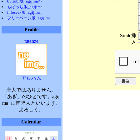
buttobi版_agijima/）
もばっち版_agijima
infoseek版_agijima
フリーページ版_agijima
Profile
Smile挿
tutenze
入
アルバム
海人ではありません。
「あぎ」のひとです。agiji
ma_山南陸人といいます。
よろしく。
Calendar
2026 Jun
日
月
火
水
木
金
土