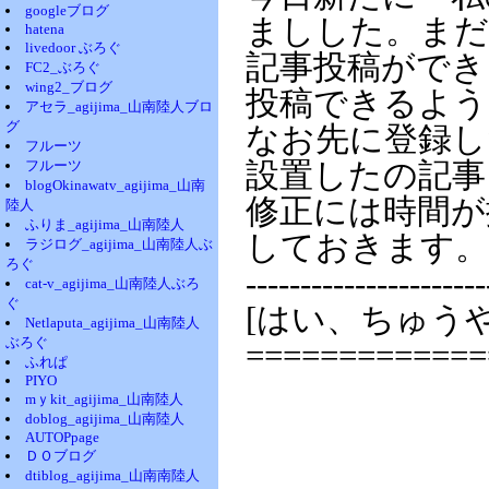
googleブログ
ましした。まだ
hatena
livedoor ぶろぐ
記事投稿ができ
FC2_ぶろぐ
wing2_ブログ
投稿できるよう
アセラ_agijima_山南陸人ブロ
グ
なお先に登録し
フルーツ
フルーツ
設置したの記事
blogOkinawatv_agijima_山南
修正には時間が
陸人
ふりま_agijima_山南陸人
しておきます。
ラジログ_agijima_山南陸人ぶ
ろぐ
----------------------
cat-v_agijima_山南陸人ぶろ
ぐ
[はい、ちゅう
Netlaputa_agijima_山南陸人
ぶろぐ
=============
ふれぱ
PIYO
mｙkit_agijima_山南陸人
doblog_agijima_山南陸人
AUTOPpage
ＤＯブログ
dtiblog_agijima_山南南陸人