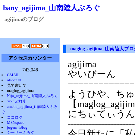
bany_agijima_山南陸人ぶろぐ
agijimaのブログ
maglog_agijima_山南陸人ブ
アクセスカウンター
agijima
743,046
やいびーん
GMAIL
olicon⇒
=============
見て書いて
maglog_agijima
ようひや、ちゅ
Nija_agijima_山南陸人ぶろぐ
マイぷれす
【maglog_ag
ameba_agijima_山南陸人ぶろ
にちぃてぃう
ぐ
ココログ
----------------------
MSNspace
jugem_Blog
今日新たに「私
シーサーぶろぐ