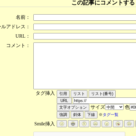
この記事にコメントする
名前：
ールアドレス：
URL：
コメント：
タグ挿入
サイズ
色
※
タグ一覧
Smile挿入