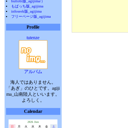
buttobi版_agijima/）
もばっち版_agijima
infoseek版_agijima
フリーページ版_agijima
Profile
tutenze
アルバム
海人ではありません。
「あぎ」のひとです。agiji
ma_山南陸人といいます。
よろしく。
Calendar
2026 Jun
日
月
火
水
木
金
土