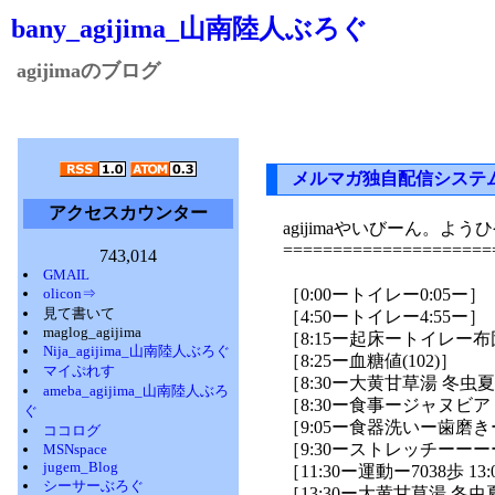
bany_agijima_山南陸人ぶろぐ
agijimaのブログ
メルマガ独自配信システ
アクセスカウンター
agijimaやいびーん。よ
=====================
743,014
GMAIL
olicon⇒
［0:00ートイレー0:05ー］
見て書いて
［4:50ートイレー4:55ー］
maglog_agijima
［8:15ー起床ートイレー
Nija_agijima_山南陸人ぶろぐ
［8:25ー血糖値(102)］
マイぷれす
［8:30ー大黄甘草湯 冬虫
ameba_agijima_山南陸人ぶろ
［8:30ー食事ージャヌビア
ぐ
［9:05ー食器洗いー歯磨
ココログ
［9:30ーストレッチーーーー
MSNspace
jugem_Blog
［11:30ー運動ー7038歩 13:00 
シーサーぶろぐ
［13:30ー大黄甘草湯 冬