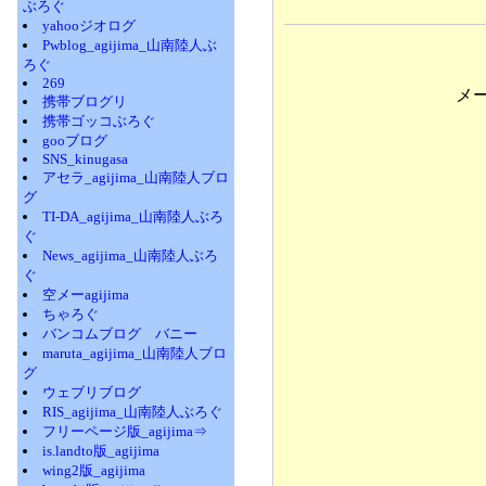
ぶろぐ
yahooジオログ
Pwblog_agijima_山南陸人ぶ
ろぐ
269
メ
携帯ブログリ
携帯ゴッコぶろぐ
gooブログ
SNS_kinugasa
アセラ_agijima_山南陸人ブロ
グ
TI-DA_agijima_山南陸人ぶろ
ぐ
News_agijima_山南陸人ぶろ
ぐ
空メーagijima
ちゃろぐ
バンコムブログ バニー
maruta_agijima_山南陸人ブロ
グ
ウェブリブログ
RIS_agijima_山南陸人ぶろぐ
フリーページ版_agijima⇒
is.landto版_agijima
wing2版_agijima