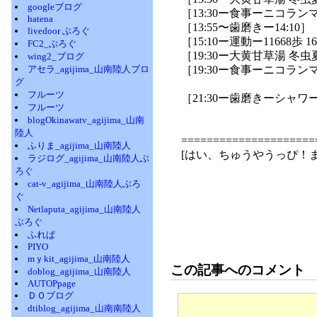
googleブログ
［13:30ー食事ーニコラン
hatena
［13:55〜歯磨きー14:10］
livedoor ぶろぐ
［15:10ー運動ー11668歩 16:0
FC2_ぶろぐ
［19:30ー大黄甘草湯 冬
wing2_ブログ
アセラ_agijima_山南陸人ブロ
［19:30ー食事ーニコランマ
グ
フルーツ
［21:30ー歯磨きーシャワー
フルーツ
blogOkinawatv_agijima_山南
陸人
=====================
ふりま_agijima_山南陸人
[はい、ちゅうやうっぴ！
ラジログ_agijima_山南陸人ぶ
ろぐ
cat-v_agijima_山南陸人ぶろ
ぐ
Netlaputa_agijima_山南陸人
ぶろぐ
ふれぱ
PIYO
mｙkit_agijima_山南陸人
この記事へのコメント
doblog_agijima_山南陸人
AUTOPpage
ＤＯブログ
dtiblog_agijima_山南南陸人