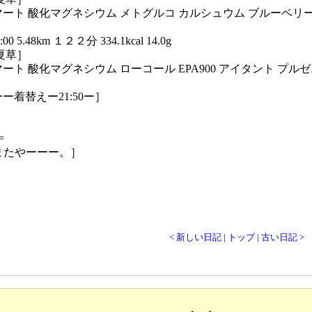
マート 酸化マグネシウム メトグルコ カルシュウム ブルーベリーー
0 5.48km １２２分 334.1kcal 14.0g
虫夏草］
ート 酸化マグネシウム ローコール EPA900 アイタント プルゼニド(
ー着替えー21:50ー］
=
またやーーー。］
< 新しい日記
|
トップ
|
古い日記 >