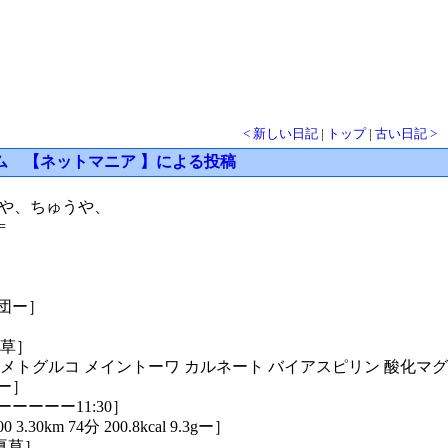
< 新しい日記
|
トップ
|
古い日記 >
ム 【ネットマニア 】による投稿
うひや、ちゅうや、
=
布団ー］
夏草］
 メトグルコ メイントーワ カルネート バイアスピリン 酸化マグネシウ
きー］
ーーーー11:30］
3.30km 74分 200.8kcal 9.3gー］
虫夏草］