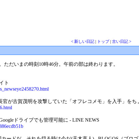
< 新しい日記
|
トップ
|
古い日記 >
。ただいまの時刻10時46分。午前の部は終わります。
サイト
/tbs_newseye2458270.html
長官が古賀茂明を攻撃していた「オフレコメモ」を入手」をちょい読
86.html
oogleドライブでも管理可能に - LINE NEWS
c5886ecdb51b
ードだ。それを切る時は今だ(天木直人) - BLOGOS（ブロ