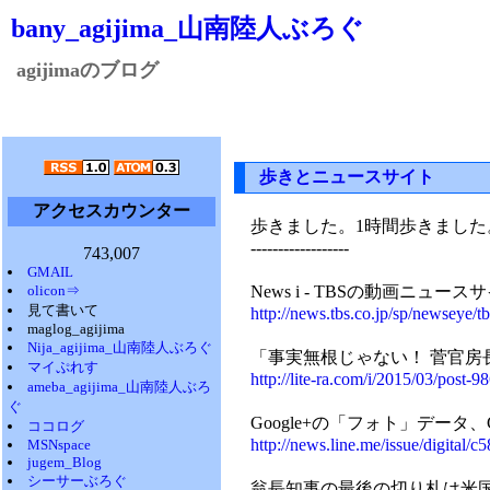
bany_agijima_山南陸人ぶろぐ
agijimaのブログ
歩きとニュースサイト
アクセスカウンター
歩きました。1時間歩きました
------------------
743,007
GMAIL
olicon⇒
News i - TBSの動画ニュース
見て書いて
http://news.tbs.co.jp/sp/newseye
maglog_agijima
Nija_agijima_山南陸人ぶろぐ
「事実無根じゃない！ 菅官房
マイぷれす
http://lite-ra.com/i/2015/03/post-9
ameba_agijima_山南陸人ぶろ
ぐ
Google+の「フォト」データ、G
ココログ
http://news.line.me/issue/digital/
MSNspace
jugem_Blog
シーサーぶろぐ
翁長知事の最後の切り札は米国カ