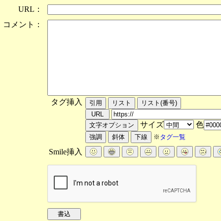
URL：
コメント：
タグ挿入
サイズ
色
※
タグ一覧
Smile挿入