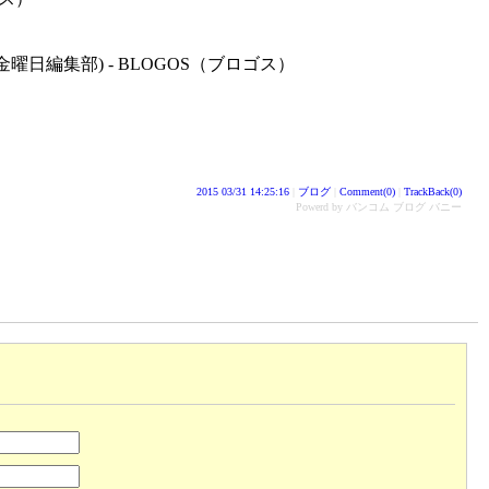
編集部) - BLOGOS（ブロゴス）
ス
2015 03/31 14:25:16
|
ブログ
|
Comment(0)
|
TrackBack(0)
Powerd by バンコム ブログ バニー