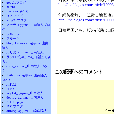
googleブログ
http://lite.blogos.com/article/10908
hatena
livedoor ぶろぐ
沖縄防衛局、「辺野古新基地」
FC2_ぶろぐ
http://lite.blogos.com/article/10909
wing2_ブログ
アセラ_agijima_山南陸人ブロ
グ
日韓両国とも、桜の起源は自国
フルーツ
フルーツ
blogOkinawatv_agijima_山南
陸人
ふりま_agijima_山南陸人
ラジログ_agijima_山南陸人ぶ
ろぐ
cat-v_agijima_山南陸人ぶろ
ぐ
この記事へのコメント
Netlaputa_agijima_山南陸人
ぶろぐ
ふれぱ
PIYO
mｙkit_agijima_山南陸人
doblog_agijima_山南陸人
AUTOPpage
ＤＯブログ
メー
dtiblog_agijima_山南南陸人