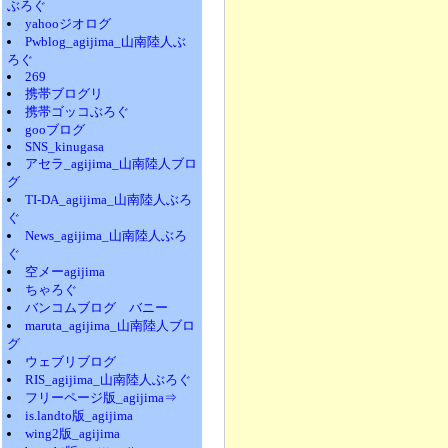
ぶろぐ
yahooジオログ
Pwblog_agijima_山南陸人ぶ
ろぐ
269
携帯ブログリ
携帯ゴッコぶろぐ
gooブログ
SNS_kinugasa
アセラ_agijima_山南陸人ブロ
グ
TI-DA_agijima_山南陸人ぶろ
ぐ
News_agijima_山南陸人ぶろ
ぐ
空メーagijima
ちゃろぐ
バンコムブログ バニー
maruta_agijima_山南陸人ブロ
グ
ウェブリブログ
RIS_agijima_山南陸人ぶろぐ
フリーページ版_agijima⇒
is.landto版_agijima
wing2版_agijima