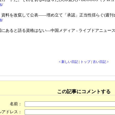
6/
資料を改竄して公表――埋め立て「承認」正当性揺らぐ(週刊金曜日
8/
にあると語る資格はない―中国メディア - ライブドアニュー
< 新しい日記
|
トップ
|
古い日記 >
この記事にコメントする
名前：
ルアドレス：