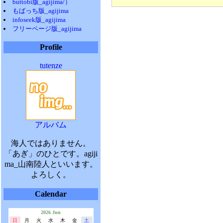
buttobi版_agijima/）
もばっち版_agijima
infoseek版_agijima
フリーページ版_agijima
Profile
tutenze
アルバム
海人ではありません。
「あぎ」のひとです。agiji
ma_山南陸人といいます。
よろしく。
Calendar
2026 Jun
日
月
火
水
木
金
土