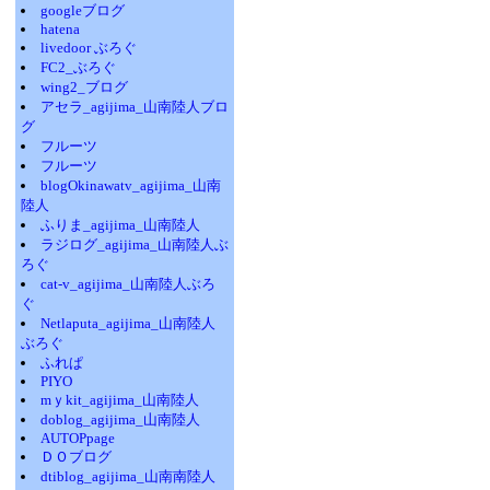
googleブログ
hatena
livedoor ぶろぐ
FC2_ぶろぐ
wing2_ブログ
アセラ_agijima_山南陸人ブロ
グ
フルーツ
フルーツ
blogOkinawatv_agijima_山南
陸人
ふりま_agijima_山南陸人
ラジログ_agijima_山南陸人ぶ
ろぐ
cat-v_agijima_山南陸人ぶろ
ぐ
Netlaputa_agijima_山南陸人
ぶろぐ
ふれぱ
PIYO
mｙkit_agijima_山南陸人
doblog_agijima_山南陸人
AUTOPpage
ＤＯブログ
dtiblog_agijima_山南南陸人