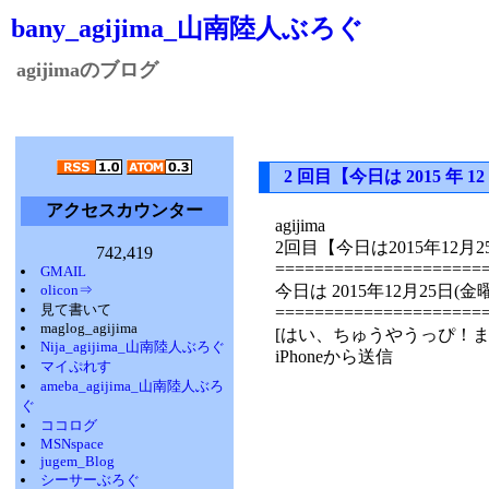
bany_agijima_山南陸人ぶろぐ
agijimaのブログ
2 回目【今日は 2015 年
アクセスカウンター
agijima
2回目【今日は2015年12
742,419
=====================
GMAIL
olicon⇒
今日は 2015年12月25日
見て書いて
=====================
maglog_agijima
[はい、ちゅうやうっぴ！
Nija_agijima_山南陸人ぶろぐ
iPhoneから送信
マイぷれす
ameba_agijima_山南陸人ぶろ
ぐ
ココログ
MSNspace
jugem_Blog
シーサーぶろぐ