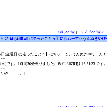
< 新しい日記
|
トップ
|
古い日記 >
 12 月 25 日 (金曜日) に走ったことぅ】にちぃーてぃうんぬきや
月25日(金曜日)に走ったことぅ】にちぃーてぃうんぬきやびーん！
===
(金曜日)です。1時間30分走りました。現在の時刻は 16:31:2
===
またやーーー。］