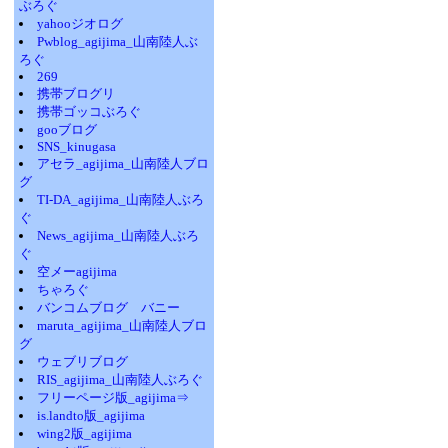
ぶろぐ
yahooジオログ
Pwblog_agijima_山南陸人ぶ
ろぐ
269
携帯ブログリ
携帯ゴッコぶろぐ
gooブログ
SNS_kinugasa
アセラ_agijima_山南陸人ブロ
グ
TI-DA_agijima_山南陸人ぶろ
ぐ
News_agijima_山南陸人ぶろ
ぐ
空メーagijima
ちゃろぐ
バンコムブログ バニー
maruta_agijima_山南陸人ブロ
グ
ウェブリブログ
RIS_agijima_山南陸人ぶろぐ
フリーページ版_agijima⇒
is.landto版_agijima
wing2版_agijima