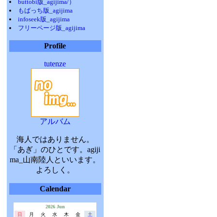
buttobi版_agijima/）
もばっち版_agijima
infoseek版_agijima
フリーページ版_agijima
Profile
tutenze
アルバム
海人ではありません。
「あぎ」のひとです。agiji
ma_山南陸人といいます。
よろしく。
Calendar
2026 Jun
日
月
火
水
木
金
土