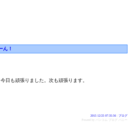
びーん！
3 です。今日も頑張りました。次も頑張ります。
2015 12/25 07:35:56
|
ブログ
Powerd by バンコム ブログ バニー