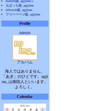
buttobi版_agijima/）
もばっち版_agijima
infoseek版_agijima
フリーページ版_agijima
Profile
tutenze
アルバム
海人ではありません。
「あぎ」のひとです。agiji
ma_山南陸人といいます。
よろしく。
Calendar
2026 Jun
日
月
火
水
木
金
土