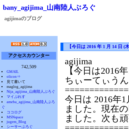
bany_agijima_山南陸人ぶろぐ
agijimaのブログ
【今日は 2016 年 1 月 1
アクセスカウンター
agijima
742,509
【今日は2016
GMAIL
olicon⇒
ちぃーてぃうん
見て書いて
maglog_agijima
=============
Nija_agijima_山南陸人ぶろぐ
マイぷれす
今日は 2016年
ameba_agijima_山南陸人ぶろ
ました。現在の時
ぐ
ココログ
ました。次も頑
MSNspace
jugem_Blog
=============
シーサーぶろぐ