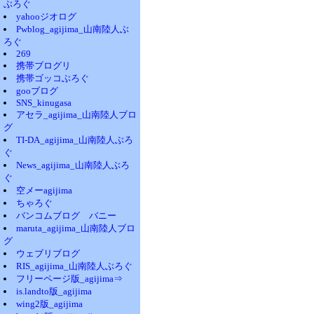
ぶろぐ
yahooジオログ
Pwblog_agijima_山南陸人ぶ
ろぐ
269
携帯ブログリ
携帯ゴッコぶろぐ
gooブログ
SNS_kinugasa
アセラ_agijima_山南陸人ブロ
グ
TI-DA_agijima_山南陸人ぶろ
ぐ
News_agijima_山南陸人ぶろ
ぐ
空メーagijima
ちゃろぐ
バンコムブログ バニー
maruta_agijima_山南陸人ブロ
グ
ウェブリブログ
RIS_agijima_山南陸人ぶろぐ
フリーページ版_agijima⇒
is.landto版_agijima
wing2版_agijima