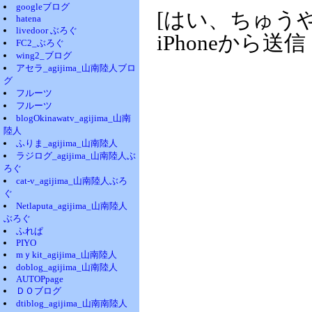
googleブログ
[はい、ちゅう
hatena
livedoor ぶろぐ
iPhoneから送信
FC2_ぶろぐ
wing2_ブログ
アセラ_agijima_山南陸人ブロ
グ
フルーツ
フルーツ
blogOkinawatv_agijima_山南
陸人
ふりま_agijima_山南陸人
ラジログ_agijima_山南陸人ぶ
ろぐ
cat-v_agijima_山南陸人ぶろ
ぐ
Netlaputa_agijima_山南陸人
ぶろぐ
ふれぱ
PIYO
mｙkit_agijima_山南陸人
doblog_agijima_山南陸人
AUTOPpage
ＤＯブログ
dtiblog_agijima_山南南陸人