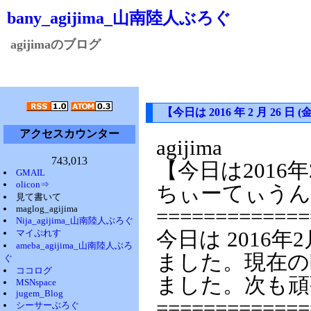
bany_agijima_山南陸人ぶろぐ
agijimaのブログ
【今日は 2016 年 2 月 2
アクセスカウンター
agijima
743,013
【今日は2016
GMAIL
olicon⇒
ちぃーてぃうん
見て書いて
maglog_agijima
=============
Nija_agijima_山南陸人ぶろぐ
マイぷれす
今日は 2016年
ameba_agijima_山南陸人ぶろ
ました。現在の時
ぐ
ココログ
ました。次も頑
MSNspace
jugem_Blog
=============
シーサーぶろぐ