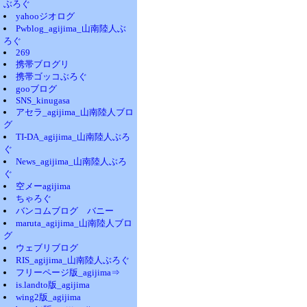
ぶろぐ
yahooジオログ
Pwblog_agijima_山南陸人ぶ
ろぐ
269
携帯ブログリ
携帯ゴッコぶろぐ
gooブログ
SNS_kinugasa
アセラ_agijima_山南陸人ブロ
グ
TI-DA_agijima_山南陸人ぶろ
ぐ
News_agijima_山南陸人ぶろ
ぐ
空メーagijima
ちゃろぐ
バンコムブログ バニー
maruta_agijima_山南陸人ブロ
グ
ウェブリブログ
RIS_agijima_山南陸人ぶろぐ
フリーページ版_agijima⇒
is.landto版_agijima
wing2版_agijima