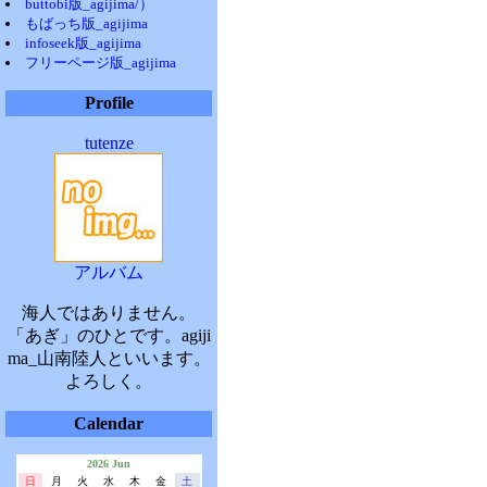
buttobi版_agijima/）
もばっち版_agijima
infoseek版_agijima
フリーページ版_agijima
Profile
tutenze
アルバム
海人ではありません。
「あぎ」のひとです。agiji
ma_山南陸人といいます。
よろしく。
Calendar
2026 Jun
日
月
火
水
木
金
土