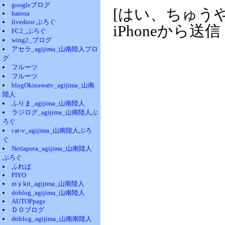
googleブログ
[はい、ちゅう
hatena
livedoor ぶろぐ
iPhoneから送信
FC2_ぶろぐ
wing2_ブログ
アセラ_agijima_山南陸人ブロ
グ
フルーツ
フルーツ
blogOkinawatv_agijima_山南
陸人
ふりま_agijima_山南陸人
ラジログ_agijima_山南陸人ぶ
ろぐ
cat-v_agijima_山南陸人ぶろ
ぐ
Netlaputa_agijima_山南陸人
ぶろぐ
ふれぱ
PIYO
mｙkit_agijima_山南陸人
doblog_agijima_山南陸人
AUTOPpage
ＤＯブログ
dtiblog_agijima_山南南陸人