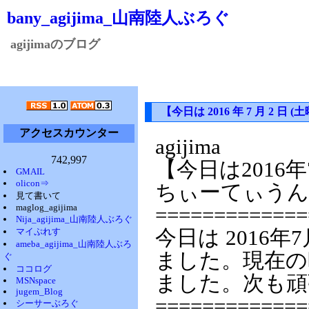
bany_agijima_山南陸人ぶろぐ
agijimaのブログ
【今日は 2016 年 7 月 2
アクセスカウンター
agijima
742,997
【今日は2016
GMAIL
olicon⇒
ちぃーてぃうん
見て書いて
maglog_agijima
=============
Nija_agijima_山南陸人ぶろぐ
マイぷれす
今日は 2016年
ameba_agijima_山南陸人ぶろ
ました。現在の時
ぐ
ココログ
ました。次も頑
MSNspace
jugem_Blog
=============
シーサーぶろぐ