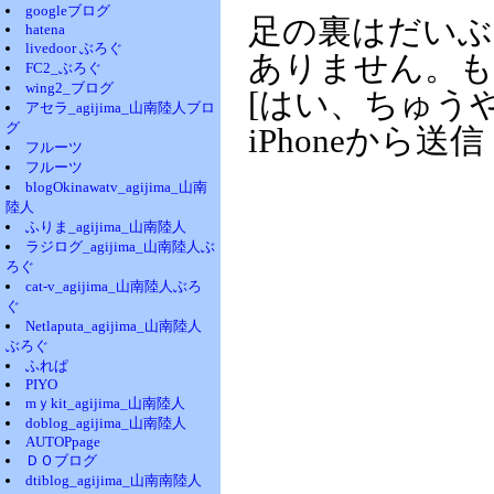
googleブログ
足の裏はだいぶ
hatena
livedoor ぶろぐ
ありません。も
FC2_ぶろぐ
wing2_ブログ
[はい、ちゅう
アセラ_agijima_山南陸人ブロ
グ
iPhoneから送信
フルーツ
フルーツ
blogOkinawatv_agijima_山南
陸人
ふりま_agijima_山南陸人
ラジログ_agijima_山南陸人ぶ
ろぐ
cat-v_agijima_山南陸人ぶろ
ぐ
Netlaputa_agijima_山南陸人
ぶろぐ
ふれぱ
PIYO
mｙkit_agijima_山南陸人
doblog_agijima_山南陸人
AUTOPpage
ＤＯブログ
dtiblog_agijima_山南南陸人