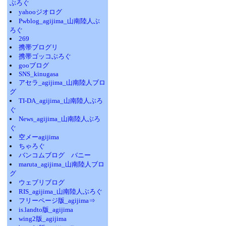
ぶろぐ
yahooジオログ
Pwblog_agijima_山南陸人ぶ
ろぐ
269
携帯ブログリ
携帯ゴッコぶろぐ
gooブログ
SNS_kinugasa
アセラ_agijima_山南陸人ブロ
グ
TI-DA_agijima_山南陸人ぶろ
ぐ
News_agijima_山南陸人ぶろ
ぐ
空メーagijima
ちゃろぐ
バンコムブログ バニー
maruta_agijima_山南陸人ブロ
グ
ウェブリブログ
RIS_agijima_山南陸人ぶろぐ
フリーページ版_agijima⇒
is.landto版_agijima
wing2版_agijima