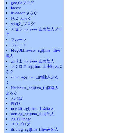
googleブログ
hatena
livedoor ぶろぐ
FC2_ぶろぐ
wing2_ブログ
アセラ_agijima_山南陸人ブロ
グ
フルーツ
フルーツ
blogOkinawatv_agijima_山南
陸人
ふりま_agijima_山南陸人
ラジログ_agijima_山南陸人ぶ
ろぐ
cat-v_agijima_山南陸人ぶろ
ぐ
Netlaputa_agijima_山南陸人
ぶろぐ
ふれぱ
PIYO
mｙkit_agijima_山南陸人
doblog_agijima_山南陸人
AUTOPpage
ＤＯブログ
dtiblog_agijima_山南南陸人