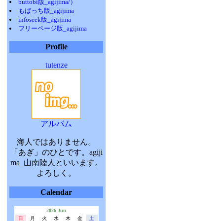
buttobi版_agijima/）
もばっち版_agijima
infoseek版_agijima
フリーページ版_agijima
Profile
tutenze
アルバム
海人ではありません。
「あぎ」のひとです。agiji
ma_山南陸人といいます。
よろしく。
Calendar
2026 Jun
日
月
火
水
木
金
土