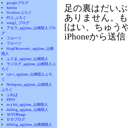
googleブログ
足の裏はだいぶ
hatena
livedoor ぶろぐ
ありません。も
FC2_ぶろぐ
wing2_ブログ
[はい、ちゅう
アセラ_agijima_山南陸人ブロ
グ
iPhoneから送信
フルーツ
フルーツ
blogOkinawatv_agijima_山南
陸人
ふりま_agijima_山南陸人
ラジログ_agijima_山南陸人ぶ
ろぐ
cat-v_agijima_山南陸人ぶろ
ぐ
Netlaputa_agijima_山南陸人
ぶろぐ
ふれぱ
PIYO
mｙkit_agijima_山南陸人
doblog_agijima_山南陸人
AUTOPpage
ＤＯブログ
dtiblog_agijima_山南南陸人