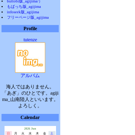
buttobi版_agijima/）
もばっち版_agijima
infoseek版_agijima
フリーページ版_agijima
Profile
tutenze
アルバム
海人ではありません。
「あぎ」のひとです。agiji
ma_山南陸人といいます。
よろしく。
Calendar
2026 Jun
日
月
火
水
木
金
土