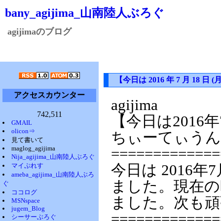
bany_agijima_山南陸人ぶろぐ
agijimaのブログ
【今日は 2016 年 7 月 1
アクセスカウンター
agijima
742,511
【今日は2016
GMAIL
olicon⇒
ちぃーてぃうん
見て書いて
maglog_agijima
=============
Nija_agijima_山南陸人ぶろぐ
マイぷれす
今日は 2016年
ameba_agijima_山南陸人ぶろ
ました。現在の時
ぐ
ココログ
ました。次も頑
MSNspace
jugem_Blog
=============
シーサーぶろぐ