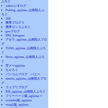
ぶろぐ
yahooジオログ
Pwblog_agijima_山南陸人ぶ
ろぐ
269
携帯ブログリ
携帯ゴッコぶろぐ
gooブログ
SNS_kinugasa
アセラ_agijima_山南陸人ブロ
グ
TI-DA_agijima_山南陸人ぶろ
ぐ
News_agijima_山南陸人ぶろ
ぐ
空メーagijima
ちゃろぐ
バンコムブログ バニー
maruta_agijima_山南陸人ブロ
グ
ウェブリブログ
RIS_agijima_山南陸人ぶろぐ
フリーページ版_agijima⇒
is.landto版_agijima
wing2版_agijima